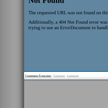
Communes Francaises
-
Longpont
-
Longpont