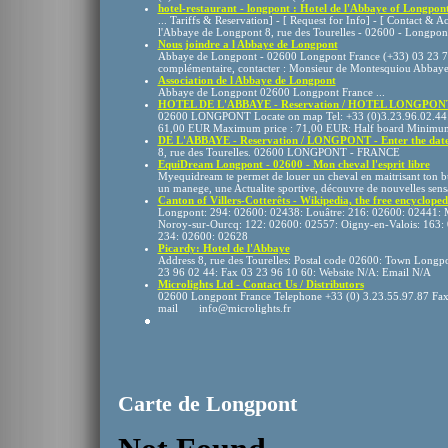
hotel-restaurant - longpont : Hotel de l'Abbaye of Longpon
... Tariffs & Reservation] - [ Request for Info] - [ Contact & 
l'Abbaye de Longpont 8, rue des Tourelles - 02600 - Longpon
Nous joindre a l Abbaye de Longpont
Abbaye de Longpont - 02600 Longpont France (+33) 03 23 72
complémentaire, contacter : Monsieur de Montesquiou Abbay
Association de l Abbaye de Longpont
Abbaye de Longpont 02600 Longpont France ...
HOTEL DE L'ABBAYE - Reservation / HOTEL LONGPONT -
02600 LONGPONT Locate on map Tel: +33 (0)3.23.96.02.44:
61,00 EUR Maximum price : 71,00 EUR: Half board Minimum
DE L'ABBAYE - Reservation / LONGPONT - Enter the dat
8, rue des Tourelles. 02600 LONGPONT - FRANCE
EquiDream Longpont - 02600 - Mon cheval l'esprit libre
Myequidream te permet de louer un cheval en maitrisant ton bud
un manege, une Actualite sportive, découvre de nouvelles sens
Canton of Villers-Cotterêts - Wikipedia, the free encycloped
Longpont: 294: 02600: 02438: Louâtre: 216: 02600: 02441: 
Noroy-sur-Ourcq: 122: 02600: 02557: Oigny-en-Valois: 163: 
234: 02600: 02628
Picardy: Hotel de l'Abbaye
Address 8, rue des Tourelles: Postal code 02600: Town Lo
23 96 02 44: Fax 03 23 96 10 60: Website N/A: Email N/A
Microlights Ltd - Contact Us / Distributors
02600 Longpont France Telephone +33 (0) 3.23.55.97.87 
mail info@microlights.fr
Carte de Longpont