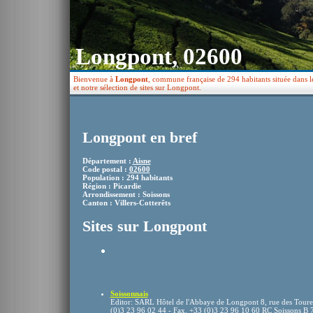
Longpont, 02600
Bienvenue à
Longpont
, commune française de 294 habitants située dans l
et notre sélection de sites sur Longpont.
Longpont en bref
Département :
Aisne
Code postal :
02600
Population : 294 habitants
Région : Picardie
Arrondissement : Soissons
Canton : Villers-Cotterêts
Sites sur Longpont
Soissonnais
Editor: SARL Hôtel de l'Abbaye de Longpont 8, rue des Toure
(0)3 23 96 02 44 - Fax. +33 (0)3 23 96 10 60 RC Soissons B