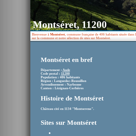
Montséret, 11200
Bienvenue à
Montséret
, commune française de 406 habitants située dans 
sur la commune et notre sélection de sites sur Montséret.
Montséret en bref
Département :
Aude
Code postal :
11200
Population : 406 habitants
Région : Languedoc-Roussillon
Arrondissement : Narbonne
Canton : Lézignan-Corbières
Histoire de Montséret
Château cité en 1134 "Montsereno".
Sites sur Montséret