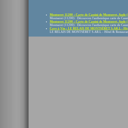
Montseret 11200 : Carte de Cassini de Montseret, Aude (1
Montseret (11200) : Découvrez l'authentique carte de Cassin
Montseret 11200 : Carte de Cassini de Montseret, Aude (1
Montseret (11200) : Découvrez l'authentique carte de Cassin
Cave à Vin : LE RELAIS DE MONTSÉRET S.AR.L - Hôtel
LE RELAIS DE MONTSÉRET S.AR.L - Hôtel & Restaurant