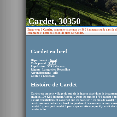
Cardet, 30350
Bienvenue à
Cardet
, commune française de 569 habitants située dans le 
commune et notre sélection de sites sur Cardet.
Cardet en bref
Département :
Gard
Code postal :
30350
Population : 569 habitants
Région : Languedoc-Roussillon
Arrondissement : Alès
Canton : Lédignan
Histoire de Cardet
Cardet est un petit village du sud de la france situé dans le depart
environ 100 KM du mont Aigoual . Dans les années 1700 cardet s'appe
il était essentiellement construit sur les hauteur " les mas de cardet 
construire un chateau au bord du gardon et des maisons se sont const
cardet " , pourquoi cardet ? parce que à cette epoque il y avait des m
cardet le lin .