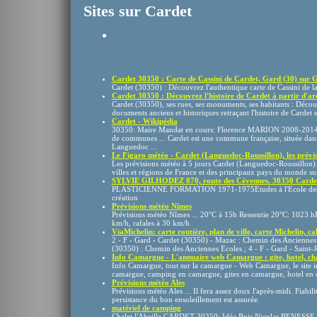
Sites sur Cardet
Cardet 30350 : Carte de Cassini de Cardet, Gard (30) sur Ge
Cardet (30350) : Découvrez l'authentique carte de Cassini de la 
Cardet 30350 : Découvrez l'histoire de Cardet à partir d'arc
Cardet (30350), ses rues, ses monuments, ses habitants : Déco
documents anciens et historiques retraçant l'histoire de Cardet et 
Cardet - Wikipédia
30350: Maire Mandat en cours: Florence MARION 2008-2014
de communes ... Cardet est une commune française, située dans
Languedoc ...
Le Figaro météo - Cardet (Languedoc-Roussillon), les prévisi
Les prévisions météo à 5 jours Cardet (Languedoc-Roussillon).
villes et régions de France et des principaux pays du monde sur
SYLVIE GILHODEZ 870, route des Cévennes. 30350 Cardet T
PLASTICIENNE FORMATION 1971-1975Etudes à l'Ecole des Ar
création
Prévisions météo Nîmes
Prévisions météo Nîmes ... 20°C à 15h Ressentie 20°C: 1023 hP
km/h, rafales à 30 km/h
ViaMichelin: carte routière, plan de ville, carte Michelin, calc
2 - F - Gard - Cardet (30350) - Mazac : Chemin des Anciennes E
(30350) : Chemin des Anciennes Ecoles ; 4 - F - Gard - Saint-J
Info Camargue - L'annuaire web Camargue : gite, hotel, cha
Info Camargue, tout sur la camargue - Web Camargue, le site i
camargue, camping en camargue, gites en camargue, hotel en 
Prévisions météo Ales
Prévisions météo Ales ... Il fera assez doux l'après-midi. Fiabili
persistance du bon ensoleillement est assurée.
matériel de camping
Chalet l'Abeille CARDET 30350: Idéa Bois Nicolas BENE