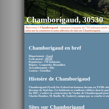
Chamborigaud, 30530
Bienvenue à
Chamborigaud
, commune française de 716 habitants située 
infos sur la commune et notre sélection de sites sur Chamborigaud.
Chamborigaud en bref
Département :
Gard
Code postal :
30530
Population : 716 habitants
Région : Languedoc-Roussillon
Arrondissement : Alès
Canton : Génolhac
Histoire de Chamborigaud
Chamborigaud (Gard) fut d'abord un hameau devenu au XVIIIe siècle
doyenne de Sénéchas. Les habitants se rendirent célèbres dans la gu
En 1867, s'achève la construction du Viaduc de Chamborigaud pour 
Charles Dombre, M. Ruelle, M. Joubert), unique par sa courbe et ses
Sites sur Chamborigaud