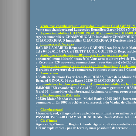
Vente mas chamborigaud Languedoc Roussillon Gard (30530) N .
Vente mas chamborigaud Languedoc Roussillon Gard (30530) N° 
Agence immobilière CHAMBORIGAUD - Immobilier CHAMB
Agence immobilière CHAMBORIGAUD Immobilier CHAMBORIGAUD 
CHAMBORIGAUD Immobilier CHAMBORIGAUD Dernière mise à jo
Commerces & Services
BAR DE LA MAIRIE: Responsable : GARNES Jean Place de la M
Tel : 04.66.61.54.47: Café BETTY LOOK COIFFURE: Responsable
Vente mas chamborigaud 30530 Page 1 trié par code postal
annonce(s) immobilière(s) trouvée(s) Vous avez toujours rêvé 
? Recrutons 120 nouveaux commerciaux : vous êtes un(e) réel(le) c
Horaires des commerces et services à Chamborigaud | Les-horaire
Horaires d'ouverture de 2 commerces, boutiques et services à Cha
Associations
1/ Salle de Réunions Foyer Jean-Paul DUMAS, Place de la Mair
Bernard GINOUX, 36 rue Basse 30530 CHAMBORIGAUD
Immobilier chamborigaud Gard : Annonces immobilieres chambo
IMMOBILIER chamborigaud Gard 30 - Annonces gratuites CHAMB
Gard 30 - Immobilier chamborigaud Repimmo.com vous propose ses 
Chamborigaud - Wikipédia
30530: Maire Mandat en cours: Michel Boulat 2005-2008: Interco
communes ... En 1867, s'achève la construction du Viaduc de Chamb
...
Chamborigaud
Chamborigaud, village calme au pied du mont Lozère au milieu de ch
PASSEBOIS: 30530 CHAMBORIGAUD: 507 Route d'Alès: Tél. : 04.
Cigal'immo
Agence Cigal'immo ... Région Chamborigaud - joli site ensoleillé ave
100 m² exploitables - pas de terrain, mais possibilité de terrasse ...