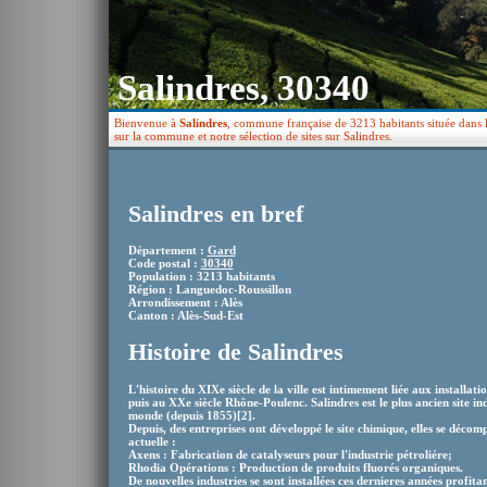
Salindres, 30340
Bienvenue à
Salindres
, commune française de 3213 habitants située dans 
sur la commune et notre sélection de sites sur Salindres.
Salindres en bref
Département :
Gard
Code postal :
30340
Population : 3213 habitants
Région : Languedoc-Roussillon
Arrondissement : Alès
Canton : Alès-Sud-Est
Histoire de Salindres
L'histoire du XIXe siècle de la ville est intimement liée aux installatio
puis au XXe siècle Rhône-Poulenc. Salindres est le plus ancien site i
monde (depuis 1855)[2].
Depuis, des entreprises ont développé le site chimique, elles se décom
actuelle :
Axens : Fabrication de catalyseurs pour l'industrie pétroliére;
Rhodia Opérations : Production de produits fluorés organiques.
De nouvelles industries se sont installées ces dernieres années profita