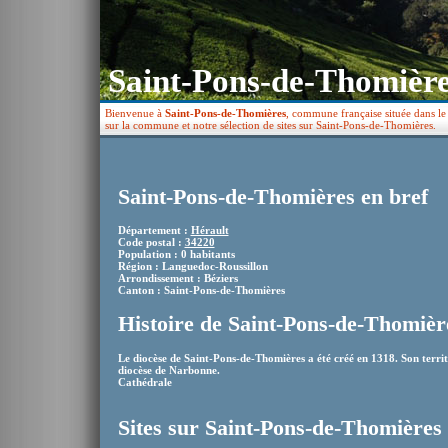
Saint-Pons-de-Thomière
Bienvenue à
Saint-Pons-de-Thomières
, commune française située dans le
sur la commune et notre sélection de sites sur Saint-Pons-de-Thomières.
Saint-Pons-de-Thomières en bref
Département :
Hérault
Code postal :
34220
Population : 0 habitants
Région : Languedoc-Roussillon
Arrondissement : Béziers
Canton : Saint-Pons-de-Thomières
Histoire de Saint-Pons-de-Thomièr
Le diocèse de Saint-Pons-de-Thomières a été créé en 1318. Son territ
diocèse de Narbonne.
Cathédrale
Sites sur Saint-Pons-de-Thomières