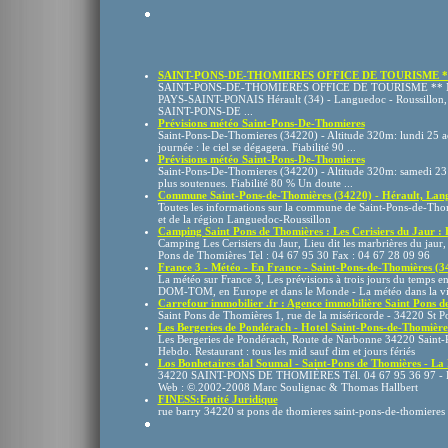
SAINT-PONS-DE-THOMIERES OFFICE DE TOURISME *
SAINT-PONS-DE-THOMIERES OFFICE DE TOURISME **
PAYS-SAINT-PONAIS Hérault (34) - Languedoc - Roussillon, P
SAINT-PONS-DE ...
Prévisions météo Saint-Pons-De-Thomieres
Saint-Pons-De-Thomieres (34220) - Altitude 320m: lundi 25 ao
journée : le ciel se dégagera. Fiabilité 90 ...
Prévisions météo Saint-Pons-De-Thomieres
Saint-Pons-De-Thomieres (34220) - Altitude 320m: samedi 23 ao
plus soutenues. Fiabilité 80 % Un doute ...
Commune Saint-Pons-de-Thomières (34220) - Hérault, Lang
Toutes les informations sur la commune de Saint-Pons-de-Thom
et de la région Languedoc-Roussillon
Camping Saint Pons de Thomières : Les Cerisiers du Jaur : H
Camping Les Cerisiers du Jaur, Lieu dit les marbrières du jaur
Pons de Thomières Tel : 04 67 95 30 Fax : 04 67 28 09 96
France 3 - Météo - En France - Saint-Pons-de-Thomières (3
La météo sur France 3, Les prévisions à trois jours du temps en
DOM-TOM, en Europe et dans le Monde - La météo dans la vill
Carrefour immobilier .fr : Agence immobilière Saint Pons de 
Saint Pons de Thomières 1, rue de la miséricorde - 34220 St Po
Les Bergeries de Pondérach - Hotel Saint-Pons-de-Thomières
Les Bergeries de Pondérach, Route de Narbonne 34220 Saint-
Hebdo. Restaurant : tous les mid sauf dim et jours fériés
Los Bonhetaires dal Soumal - Saint-Pons de Thomières - La F
34220 SAINT-PONS DE THOMIÈRES Tél. 04 67 95 36 97 - Fax 
Web : ©.2002-2008 Marc Soulignac & Thomas Hallbert
FINESS:Entité Juridique
rue barry 34220 st pons de thomieres saint-pons-de-thomieres .