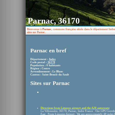
Parnac, 36170
Bienvenue à
Parnac
, commune française située dans le département Indre 
sites sur Parnac.
Parnac en bref
Département :
Indre
Code postal :
36170
Population : 0 habitants
Région : Centre
Arrondissement : Le Blanc
Canton : Saint-Benoît-du-Sault
Sites sur Parnac
Directions from Limoges airport and the A20 autoroute
La Villonnière, 36170, Parnac, Indre France . Our GPS Coordi
East . From Limoges Airport . We are approximately 48 miles 