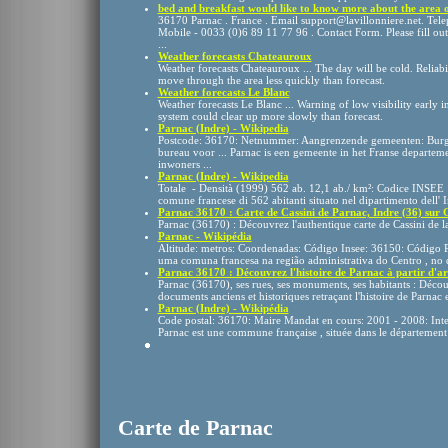
bed and breakfast would like to know more about the area o
36170 Parnac . France . Email support@lavillonniere.net. Tel
Mobile - 0033 (0)6 89 11 77 96 . Contact Form. Please fill ou
...
Weather forecasts Chateauroux
Weather forecasts Chateauroux ... The day will be cold. Reliab
move through the area less quickly than forecast.
Weather forecasts Le Blanc
Weather forecasts Le Blanc ... Warning of low visibility early i
system could clear up more slowly than forecast.
Parnac (Indre) - Wikipedia
Postcode: 36170: Netnummer: Aangrenzende gemeenten: Burge
bureau voor ... Parnac is een gemeente in het Franse departeme
inwoners ...
Parnac (Indre) - Wikipedia
Totale - Densità (1999) 562 ab. 12,1 ab./ km²: Codice INSEE 
comune francese di 562 abitanti situato nel dipartimento dell' In
Parnac 36170 : Carte de Cassini de Parnac, Indre (36) sur G
Parnac (36170) : Découvrez l'authentique carte de Cassini de la
Parnac - Wikipédia
Altitude: metros: Coordenadas: Código Insee: 36150: Código Po
uma comuna francesa na região administrativa do Centro , no
Parnac 36170 : Découvrez l'histoire de Parnac à partir d'arc
Parnac (36170), ses rues, ses monuments, ses habitants : Déco
documents anciens et historiques retraçant l'histoire de Parnac et 
Parnac (Indre) - Wikipédia
Code postal: 36170: Maire Mandat en cours: 2001 - 2008: Inter
Parnac est une commune française , située dans le département d
Carte de Parnac