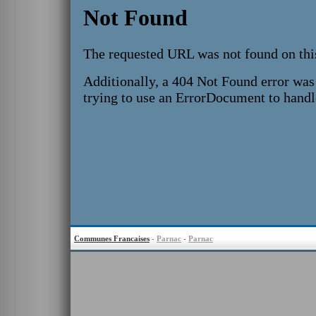
Communes Francaises
-
Parnac
-
Parnac