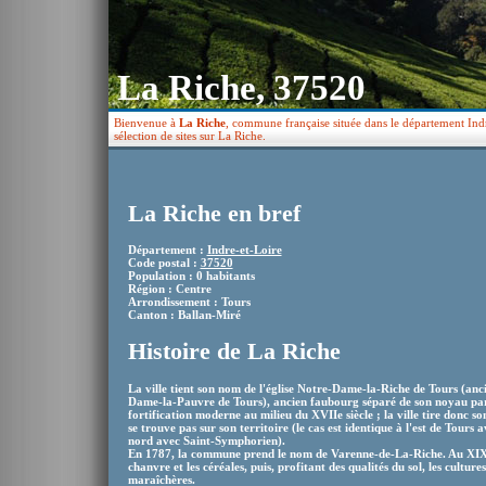
La Riche, 37520
Bienvenue à
La Riche
, commune française située dans le département Indr
sélection de sites sur La Riche.
La Riche en bref
Département :
Indre-et-Loire
Code postal :
37520
Population : 0 habitants
Région : Centre
Arrondissement : Tours
Canton : Ballan-Miré
Histoire de La Riche
La ville tient son nom de l'église Notre-Dame-la-Riche de Tours (an
Dame-la-Pauvre de Tours), ancien faubourg séparé de son noyau par 
fortification moderne au milieu du XVIIe siècle ; la ville tire donc so
se trouve pas sur son territoire (le cas est identique à l'est de Tours
nord avec Saint-Symphorien).
En 1787, la commune prend le nom de Varenne-de-La-Riche. Au XIXe s
chanvre et les céréales, puis, profitant des qualités du sol, les cultu
maraîchères.