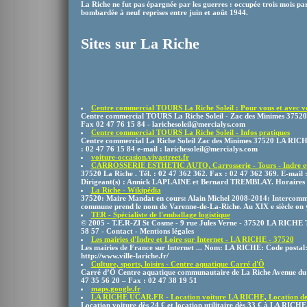
La Riche ne fut pas épargnée par les guerres : occupée trois mois par
bombardée à neuf reprises entre juin et août 1944.
Sites sur La Riche
Centre commercial TOURS La Riche Soleil : Pour vous et avec v
Centre commercial TOURS La Riche Soleil - Zac des Minimes 37520
Fax 02 47 76 15 84 - larichesoleil@mercialys.com
Centre commercial TOURS La Riche Soleil - Infos pratiques
Centre commercial La Riche Soleil Zac des Minimes 37520 LA RICH
: 02 47 76 15 84 e-mail : larichesoleil@mercialys.com
voiture-occasion.vivastreet.fr
CARROSSERIE ESTHETIC AUTO, Carrosserie - Tours - Indre et L
37520 La Riche . Tél. : 02 47 362 362. Fax : 02 47 362 369. E-mail 
Dirigeant(s) : Annick LAPLAINE et Bernard TREMBLAY. Horaires d
La Riche - Wikipédia
37520: Maire Mandat en cours: Alain Michel 2008-2014: Intercommun
commune prend le nom de Varenne-de-La-Riche. Au XIX e siècle on y 
TER - Spécialiste de l'emballage logistique
© 2005 - T.E.R-ZI St Cosme - 9 rue Jules Verne - 37520 LA RICHE T
58 57 - Contact - Mentions légales
Les mairies d'Indre et Loire sur Internet - LA RICHE - 37520
Les mairies de France sur Internet ... Nom: LA RICHE: Code postal:
http://www.ville-lariche.fr/
Culture, sports, loisirs - Centre aquatique Carré d'Ô
Carré d’Ô Centre aquatique communautaire de La Riche Avenue du 
47 35 56 20 – Fax : 02 47 38 19 51
maps.google.fr
LA RICHE UCAR.FR - Location voiture LA RICHE, Location de v
Location voiture dès 24 € et location utilitaire dès 33 € à LA RICHE,