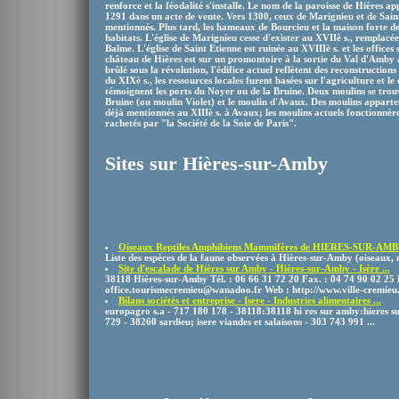
renforce et la féodalité s'installe. Le nom de la paroisse de Hières a
1291 dans un acte de vente. Vers 1300, ceux de Marignieu et de Sain
mentionnés. Plus tard, les hameaux de Bourcieu et la maison forte de 
habitats. L'église de Marignieu cesse d'exister au XVIIè s., remplacée
Balme. L'église de Saint Etienne est ruinée au XVIIIè s. et les offices 
château de Hières est sur un promontoire à la sortie du Val d'Amby
brûlé sous la révolution, l'édifice actuel reflètent des reconstructio
du XIXè s., les ressources locales furent basées sur l'agriculture et
témoignent les ports du Noyer ou de la Bruine. Deux moulins se trouv
Bruine (ou moulin Violet) et le moulin d'Avaux. Des moulins apparte
déjà mentionnés au XIIIè s. à Avaux; les moulins actuels fonctionnèr
rachetés par "la Société de la Soie de Paris".
Sites sur Hières-sur-Amby
Oiseaux Reptiles Amphibiens Mammifères de HIERES-SUR-AMB
Liste des espèces de la faune observées à Hières-sur-Amby (oiseaux, 
Site d'escalade de Hières sur Amby - Hières-sur-Amby - Isère ...
38118 Hières-sur-Amby Tél. : 06 66 31 72 20 Fax. : 04 74 90 02 25 
office.tourismecremieu@wanadoo.fr Web : http://www.ville-cremieu
Bilans sociétés et entreprise - Isere - Industries alimentaires ...
europagro s.a - 717 180 178 - 38118:38118 hi res sur amby:hieres s
729 - 38260 sardieu; isere viandes et salaisons - 303 743 991 ...