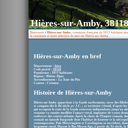
Hières-sur-Amby, 3811
Bienvenue à
Hières-sur-Amby
, commune française de 1013 habitants situ
la commune et notre sélection de sites sur Hières-sur-Amby.
Hières-sur-Amby en bref
Département :
Isère
Code postal :
38118
Population : 1013 habitants
Région : Rhône-Alpes
Arrondissement : La Tour-du-Pin
Canton : Crémieu
Histoire de Hières-sur-Amby
Hières sur Amby appartient à la Gaule narbonnaise, terre des Allobr
et conquise dès le IIè siècle av. J.C. ; ce territoire s'étend, d'après l
qui occupent le reste de la Gaule resteront indépendants jusqu'au siècl
romaine va ensuite modifier l'espace rural, implanter de vastes domain
renforcer des centres urbains. Après la chute de l'Empire romain, d
connaît un épisode burgonde dont l'habitat de hauteur et la nécropol
contemporains. Puis Mérovingiens et Carolingiens se succèdent, dans
largement rural. Durant le Bas Moyen Age, à partir du Xè siècle, la 