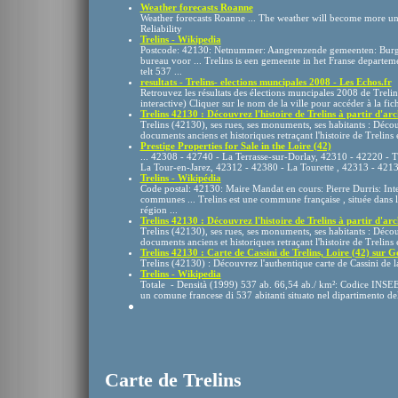
Weather forecasts Roanne
Weather forecasts Roanne ... The weather will become more uns
Reliability
Trelins - Wikipedia
Postcode: 42130: Netnummer: Aangrenzende gemeenten: Burge
bureau voor ... Trelins is een gemeente in het Franse departem
telt 537 ...
resultats - Trelins- elections muncipales 2008 - Les Echos.fr
Retrouvez les résultats des élections muncipales 2008 de Trelins 
interactive) Cliquer sur le nom de la ville pour accéder à la fi
Trelins 42130 : Découvrez l'histoire de Trelins à partir d'arch
Trelins (42130), ses rues, ses monuments, ses habitants : Déco
documents anciens et historiques retraçant l'histoire de Trelins et
Prestige Properties for Sale in the Loire (42)
... 42308 - 42740 - La Terrasse-sur-Dorlay, 42310 - 42220 - 
La Tour-en-Jarez, 42312 - 42380 - La Tourette , 42313 - 42130 
Trelins - Wikipédia
Code postal: 42130: Maire Mandat en cours: Pierre Durris: I
communes ... Trelins est une commune française , située dans l
région ...
Trelins 42130 : Découvrez l'histoire de Trelins à partir d'arch
Trelins (42130), ses rues, ses monuments, ses habitants : Déco
documents anciens et historiques retraçant l'histoire de Trelins et
Trelins 42130 : Carte de Cassini de Trelins, Loire (42) sur Ge
Trelins (42130) : Découvrez l'authentique carte de Cassini de la
Trelins - Wikipedia
Totale - Densità (1999) 537 ab. 66,54 ab./ km²: Codice INSEE 
un comune francese di 537 abitanti situato nel dipartimento dell
Carte de Trelins