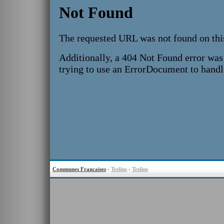
Communes Francaises
-
Trelins
-
Trelins