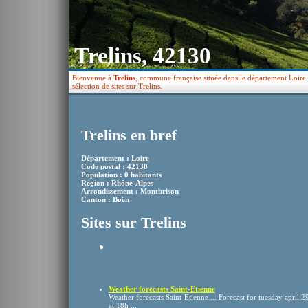
Trelins, 42130
Bienvenue à
Trelins
, commune française située dans le département Loire 
sélection de sites sur Trelins.
Trelins en bref
Département :
Loire
Code postal :
42130
Population : 0 habitants
Région : Rhône-Alpes
Arrondissement : Montbrison
Canton : Boën
Sites sur Trelins
Weather forecasts Saint-Etienne
Weather forecasts Saint-Etienne ... Forecast for tuesday april 
at 18h ...