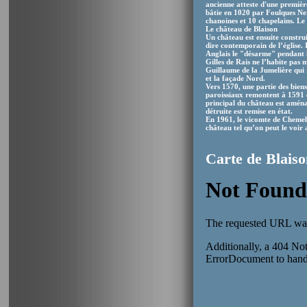
ancienne atteste d'une première
bâtie en 1020 par Foulques Ner
chanoines et 10 chapelains. Le 
Le château de Blaison
Un château est ensuite construi
dire contemporain de l’église. I
Anglais le "désarme" pendant la
Gilles de Rais ne l’habite pas m
Guillaume de la Jumelière qui r
et la façade Nord.
Vers 1570, une partie des biens
paroissiaux remontent à 1591 et
principal du château est aména
détruite est remise en état.
En 1961, le vicomte de Chemellie
château tel qu’on peut le voir 
Carte de Blais