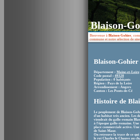
Blaison-Go
Bienvenue à
Blaison-Gohier
, comm
commune et notre sélection de site
Blaison-Gohier 
Département :
Maine-et-Loire
Code postal :
49320
Population : 0 habitants
Région : Pays de la Loire
Arrondissement : Angers
Canton : Les Ponts-de-Cé
Histoire de Bla
Le peuplement de Blaison-Gohier
d'un habitat très ancien. Les d
viendrait du gallo-romain Blas
à l'époque gallo-romaine. Une v
place commerciale active. Une é
de Saint-Maur.
On retrouve la trace de ce qui 
le roi Charles le Chauve au ch