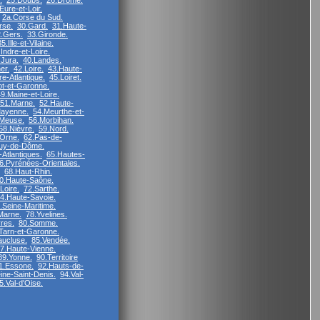
.
25.Doubs.
26.Drôme.
Eure-et-Loir.
2a.Corse du Sud.
rse.
30.Gard.
31.Haute-
.Gers.
33.Gironde.
35.Ille-et-Vilaine.
Indre-et-Loire.
.Jura.
40.Landes.
er.
42.Loire.
43.Haute-
re-Atlantique.
45.Loiret.
ot-et-Garonne.
9.Maine-et-Loire.
51.Marne.
52.Haute-
ayenne.
54.Meurthe-et-
Meuse.
56.Morbihan.
58.Nièvre.
59.Nord.
.Orne.
62.Pas-de-
uy-de-Dôme.
Atlantiques.
65.Hautes-
6.Pyrénées-Orientales.
68.Haut-Rhin.
0.Haute-Saône.
Loire.
72.Sarthe.
4.Haute-Savoie.
.Seine-Maritime.
Marne.
78.Yvelines.
res.
80.Somme.
Tarn-et-Garonne.
aucluse.
85.Vendée.
7.Haute-Vienne.
89.Yonne.
90.Territoire
1.Essone.
92.Hauts-de-
ine-Saint-Denis.
94.Val-
5.Val-d'Oise.