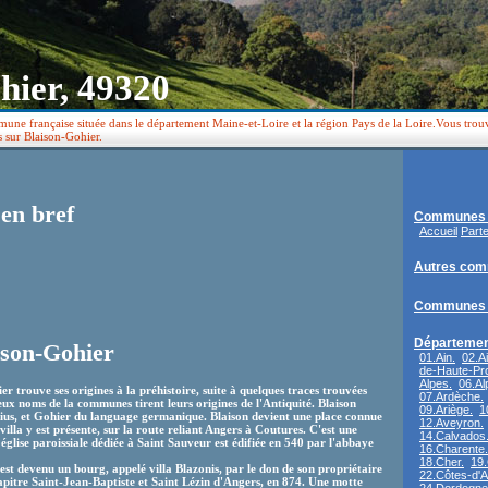
hier, 49320
une française située dans le département Maine-et-Loire et la région Pays de la Loire.Vous trouve
s sur Blaison-Gohier.
en bref
Communes 
Accueil
Part
Autres com
Communes 
Départemen
ison-Gohier
01.Ain.
02.A
de-Haute-Pr
Alpes.
06.Al
 trouve ses origines à la préhistoire, suite à quelques traces trouvées
07.Ardèche.
eux noms de la communes tirent leurs origines de l'Antiquité. Blaison
09.Ariège.
1
ius, et Gohier du language germanique. Blaison devient une place connue
12.Aveyron.
illa y est présente, sur la route reliant Angers à Coutures. C'est une
14.Calvados
glise paroissiale dédiée à Saint Sauveur est édifiée en 540 par l'abbaye
16.Charente.
18.Cher.
19.
est devenu un bourg, appelé villa Blazonis, par le don de son propriétaire
22.Côtes-d'A
apitre Saint-Jean-Baptiste et Saint Lézin d'Angers, en 874. Une motte