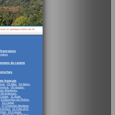
rez ici quelques infos sur la
françaises
enaires
munes du canton
proches
ts français
isne.
03.Allier.
04.Alpes-
ovence.
05.Hautes-
pes-Maritimes.
08.Ardennes.
0.Aube.
11.Aude.
13.Bouches-du-Rhône.
.
15.Cantal.
17.Charente-Maritime.
Corrèze.
21.Côte-d'Or.
rmor.
23.Creuse.