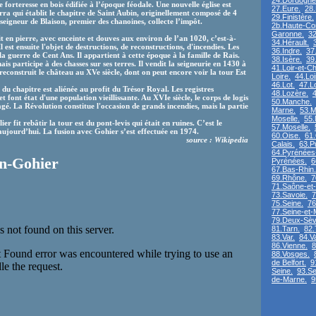
24.Dordogne
 forteresse en bois édifiée à l’époque féodale. Une nouvelle église est
27.Eure.
28.
ra qui établit le chapitre de Saint Aubin, originellement composé de 4
29.Finistère.
seigneur de Blaison, premier des chanoines, collecte l’impôt.
2b.Haute-Co
Garonne.
32
t en pierre, avec enceinte et douves aux environ de l’an 1020, c’est-à-
34.Hérault.
l est ensuite l'objet de destructions, de reconstructions, d'incendies. Les
36.Indre.
37.
 guerre de Cent Ans. Il appartient à cette époque à la famille de Rais.
38.Isère.
39
ais participe à des chasses sur ses terres. Il vendit la seigneurie en 1430 à
41.Loir-et-Ch
econstruit le château au XVe siècle, dont on peut encore voir la tour Est
Loire.
44.Loi
46.Lot.
47.L
 du chapitre est aliénée au profit du Trésor Royal. Les registres
48.Lozère.
4
 font état d'une population vieillissante. Au XVIe siècle, le corps de logis
50.Manche.
gé. La Révolution constitue l'occasion de grands incendies, mais la partie
Marne.
53.M
Moselle.
55.
r fit rebâtir la tour est du pont-levis qui était en ruines. C’est le
57.Moselle.
aujourd’hui. La fusion avec Gohier s’est effectuée en 1974.
60.Oise.
61
source : Wikipedia
Calais.
63.P
64.Pyrénées-
on-Gohier
Pyrénées.
6
67.Bas-Rhin.
69.Rhône.
7
71.Saône-et-
73.Savoie.
7
75.Seine.
76
77.Seine-et-
79.Deux-Sèv
81.Tarn.
82.
83.Var.
84.V
86.Vienne.
8
88.Vosges.
de Belfort.
9
Seine.
93.Se
de-Marne.
9