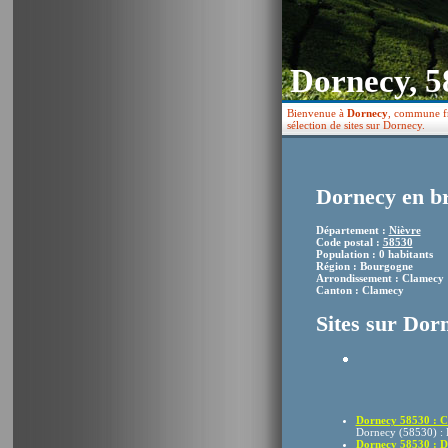
Dornecy, 5
Bienvenue à
Dornecy
, commune fr
sélection de sites sur Dornecy.
Dornecy en b
Département :
Nièvre
Code postal :
58530
Population : 0 habitants
Région : Bourgogne
Arrondissement : Clamecy
Canton : Clamecy
Sites sur Dor
Dornecy 58530 : Car
Dornecy (58530) : D
Dornecy 58530 : Déc