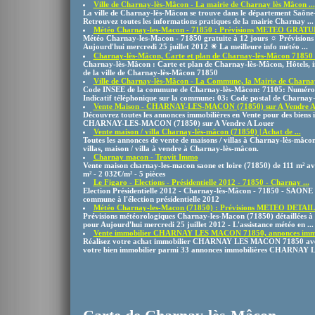
Ville de Charnay-lès-Mâcon - La mairie de Charnay lès Mâcon ...
La ville de Charnay-lès-Mâcon se trouve dans le département Saône
Retrouvez toutes les informations pratiques de la mairie Charnay ...
Météo Charnay-les-Macon - 71850 : Prévisions METEO GRATUIT
Météo Charnay-les-Macon - 71850 gratuite à 12 jours ☼ Prévisions
Aujourd'hui mercredi 25 juillet 2012 ☀ La meilleure info météo ...
Charnay-lès-Mâcon, Carte et plan de Charnay-lès-Mâcon 71850 .
Charnay-lès-Mâcon : Carte et plan de Charnay-lès-Mâcon, Hôtels, in
de la ville de Charnay-lès-Mâcon 71850
Ville de Charnay-lès-Mâcon - La Commune, la Mairie de Charnay
Code INSEE de la commune de Charnay-lès-Mâcon: 71105: Numéro 
Indicatif téléphonique sur la commune: 03: Code postal de Charna
Vente Maison - CHARNAY-LES-MACON (71850) sur A Vendre A
Découvrez toutes les annonces immobilières en Vente pour des biens 
CHARNAY-LES-MACON (71850) sur A Vendre A Louer
Vente maison / villa Charnay-lès-mâcon (71850) | Achat de ...
Toutes les annonces de vente de maisons / villas à Charnay-lès-mâcon
villas, maison / villa à vendre à Charnay-lès-mâcon.
Charnay macon - Trovit Immo
Vente maison charnay-les-macon saone et loire (71850) de 111 m² avec
m² - 2 032€/m² - 5 pièces
Le Figaro - Elections - Présidentielle 2012 - 71850 - Charnay ...
Election Présidentielle 2012 - Charnay-lès-Mâcon - 71850 - SAONE 
commune à l'élection présidentielle 2012
Météo Charnay-les-Macon (71850) : Prévisions METEO DETAILL
Prévisions météorologiques Charnay-les-Macon (71850) détaillée
pour Aujourd'hui mercredi 25 juillet 2012 - L'assistance météo en ...
Vente immobilier CHARNAY LES MACON 71850, annonces immobi
Réalisez votre achat immobilier CHARNAY LES MACON 71850 avec
votre bien immobilier parmi 33 annonces immobilières CHARNAY