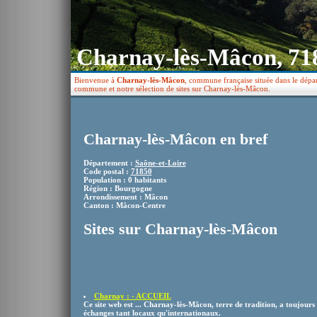
Charnay-lès-Mâcon, 71
Bienvenue à
Charnay-lès-Mâcon
, commune française située dans le dépa
commune et notre sélection de sites sur Charnay-lès-Mâcon.
Charnay-lès-Mâcon en bref
Département :
Saône-et-Loire
Code postal :
71850
Population : 0 habitants
Région : Bourgogne
Arrondissement : Mâcon
Canton : Mâcon-Centre
Sites sur Charnay-lès-Mâcon
Charnay : - ACCUEIL
Ce site web est ... Charnay-lès-Mâcon, terre de tradition, a toujours 
échanges tant locaux qu'internationaux.