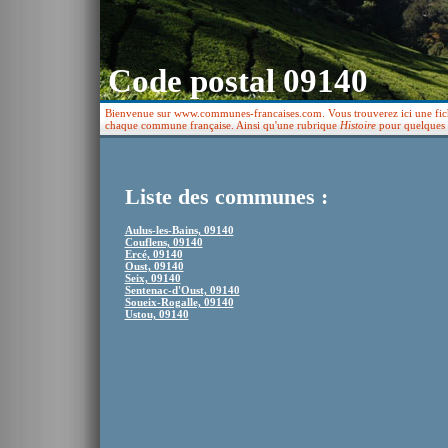
Code postal 09140
Bienvenue sur www.communes-francaises.com. Vous trouverez ici une fiche 
chaque commune française. Ainsi qu'une rubrique
Histoire
pour quelques v
Liste des communes :
Aulus-les-Bains, 09140
Couflens, 09140
Ercé, 09140
Oust, 09140
Seix, 09140
Sentenac-d'Oust, 09140
Soueix-Rogalle, 09140
Ustou, 09140