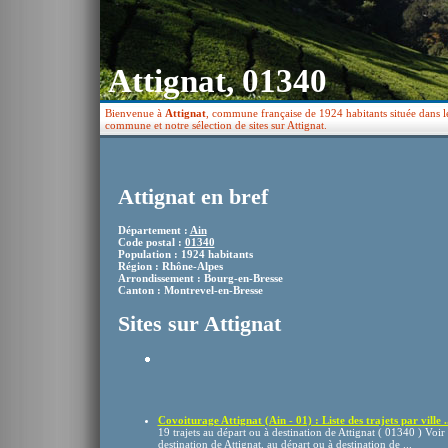
Attignat, 01340
Bienvenue à
Attignat
, commune française de 1924 habitants située dans l
commune et notre sélection de sites sur Attignat.
Attignat en bref
Département :
Ain
Code postal :
01340
Population : 1924 habitants
Région : Rhône-Alpes
Arrondissement : Bourg-en-Bresse
Canton : Montrevel-en-Bresse
Sites sur Attignat
Covoiturage Attignat (Ain - 01) : Liste des trajets par ville ..
19 trajets au départ ou à destination de Attignat ( 01340 ) Voir l
destination de Attignat, au départ ou à destination de ...