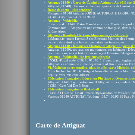
Attignat 01340 : Carte de Cassini d'Attignat, Ain (01) sur G
Attignat (01340) : Découvrez l'authentique carte de Cassini de l
Dame de coeur - club tendance
Vacagnole 01340 Attignat SORTIE AUTOROUTE BOURG NORD
74 30 94 45 / Fax 04 74 25 96 28
Attignat - Wikipédia
Code postal: 01340: Maire Mandat en cours: Martial Goyard 
Communauté ... Attignat est une commune française, dans le dép
Rhône-Alpes.
Attignat - Résultats Elections Municipales - LeMonde.fr
LeMonde.fr : toute l'actualité des Elections Municipales à Attig
de candidats ainsi que les commentaires des internautes.
Attignat 01340 : Découvrez l'histoire d'Attignat à partir d'a
Attignat (01340), ses rues, ses monuments, ses habitants : Déc
documents anciens et historiques retraçant l'histoire d'Attignat et 
Attignat - Wikipedia, the free encyclopedia
I NSEE /Postal code: 01024 / 01340: 1 French Land Register da
Attignat is a commune in the department of Ain in eastern Franc
ViaMichelin: carte routière, plan de ville, carte Michelin, calc
Votre Recherche : 01340 Attignat Nouvelle recherche Modifier l
depuis | vers | via cette adresse
Fédération Française d'Education Physique et Gymnastique
Attignat 01340 / Gym Volontaire D Attignat Correspondant : 
01380 / Gym Vol Des 3 Bage
Fédération Française de Basketball
01340 ATTIGNAT Email : tmarinet@wanadoo.fr: Président:
Vernette 01340 ATTIGNAT Tél dom : 04.74.30.95.98 Fax : 0
Carte de Attignat