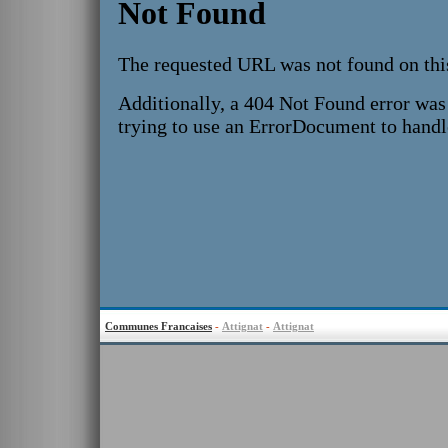
Communes Francaises
-
Attignat
-
Attignat