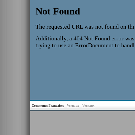
Communes Francaises
-
Vernaux
-
Vernaux