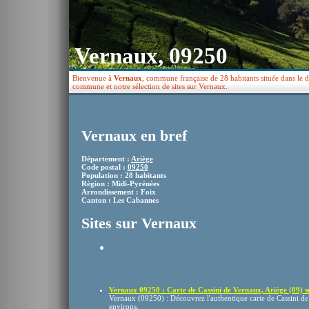
Vernaux, 09250
Bienvenue à
Vernaux
, commune française de 28 habitants située dans le d
commune et notre sélection de sites sur Vernaux.
Vernaux en bref
Département :
Ariège
Code postal :
09250
Population : 28 habitants
Région : Midi-Pyrénées
Arrondissement : Foix
Canton : Les Cabannes
Sites sur Vernaux
Vernaux 09250 : Carte de Cassini de Vernaux, Ariège (09) su
Vernaux (09250) : Découvrez l'authentique carte de Cassini de 
environs.