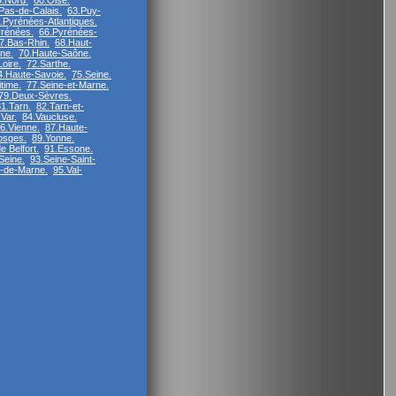
9.Nord.
60.Oise.
Pas-de-Calais.
63.Puy-
.Pyrénées-Atlantiques.
rénées.
66.Pyrénées-
7.Bas-Rhin.
68.Haut-
ne.
70.Haute-Saône.
oire.
72.Sarthe.
4.Haute-Savoie.
75.Seine.
time.
77.Seine-et-Marne.
79.Deux-Sèvres.
1.Tarn.
82.Tarn-et-
.Var.
84.Vaucluse.
6.Vienne.
87.Haute-
osges.
89.Yonne.
e Belfort.
91.Essone.
Seine.
93.Seine-Saint-
l-de-Marne.
95.Val-