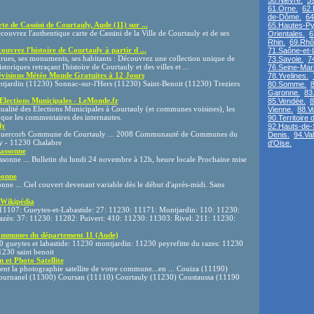
58.Nièvre.
5
61.Orne.
62.
de-Dôme.
64
e de Cassini de Courtauly, Aude (11) sur ...
65.Hautes-Py
ouvrez l'authentique carte de Cassini de la Ville de Courtauly et de ses
Orientales.
6
Rhin.
69.Rhô
uvrez l'histoire de Courtauly à partir d ...
71.Saône-et-L
rues, ses monuments, ses habitants : Découvrez une collection unique de
73.Savoie.
7
toriques retraçant l'histoire de Courtauly et des villes et ...
76.Seine-Mari
visions Météo Monde Gratuites à 12 Jours
78.Yvelines.
jardin (11230) Sonnac-sur-l'Hers (11230) Saint-Benoit (11230) Treziers
80.Somme.
8
Garonne.
83
 Elections Municipales - LeMonde.fr
85.Vendée.
8
tualité des Elections Municipales à Courtauly (et communes voisines), les
Vienne.
88.V
i que les commentaires des internautes.
90.Territoire d
ly
92.Hauts-de-
u quercorb Commune de Courtauly ... 2008 Communauté de Communes du
Denis.
94.Va
ly - 11230 Chalabre
d'Oise.
cassonne
ssonne ... Bulletin du lundi 24 novembre à 12h, heure locale Prochaine mise
bonne
ne ... Ciel couvert devenant variable dès le début d'après-midi. Sans
 Wikipédia
11107: Gueytes-et-Labastide: 27: 11230: 11171: Montjardin: 110: 11230:
azès: 37: 11230: 11282: Puivert: 410: 11230: 11303: Rivel: 211: 11230:
Communes du département 11 (Aude)
 gueytes et labastide: 11230 montjardin: 11230 peyrefitte du razes: 11230
1230 saint benoit
n et Photo Satellite
nt la photographie satellite de votre commune...en ... Couiza (11190)
urnanel (11300) Coursan (11110) Courtauly (11230) Coustaussa (11190