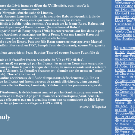
Villelongue-d
ce des Lévis jusqu'au début du XVIIIe siècle, puis, jusqu'à la
et-Labastide
ibrement comme communauté.
sur-l'Hers
Mo
de Mirepoix, sénéchaussée de Limoux.
Montbel
Tréz
 de Jacques Lemoine on lit: Le hameau des Rabous dépendait jadis de
du-Razès
Sa
 succursale de Pomy en ce qui concerne son église rurale.
Moulin-Neuf
ficile à établir; vulgairement, c'est toujours la forme Raou, Rahou, qui
Escueillens-e
érivé du provençal Raon, roseaux (haut-allemand Rohr)?
Castelreng
L
u par le curé de Pomy depuis 1706; les enterrements ont lieu dans le petit
Villefort
Cazal
re baptêmes et mariages ont lieu à Pomy. C'est une famille Raou qui
Montgradail
L
a donc pris le nom de l'endroit où elle habite.
Ajac
Bourigeo
ntôt avec les Denoy. Puis une fille Raou contracte mariage avec Martial
ndésir. Plus tard, en 1757, Joseph Faur, de Courtauly, épouse Marguerite
Département
01.Ain.
02.Ai
t leur apparition: Jean-Baptiste Tisseyré épouse Jeanne Faur, fille de
de-Haute-Pro
06.Alpes-Mari
 et la frontière franco-wisigothe du VIe et VIIe siècles".
08.Ardennes.
ne rural) est propagé par les Francs; les noms en Court sont en grande
11.Aude.
12.
franque. Dans la parie franque de l'Aude, les noms suivants sont à retenir:
Rhône.
14.C
 d'Alaigne). La frontière franque est jalonnée par des noms en "court"
16.Charente.
de), "force" (La Force).
18.Cher.
19.
onfins occidentaux de l'Aude d'importants défrichements (..). Il n'est
22.Côtes-d'A
e les Francs qui furent partout de grands défricheurs, aient attaqué
24.Dordogne.
Fourville, les Bordes, Courtauly, Villefort, sont les premières étapes du
27.Eure.
28.E
2a.Corse du 
l'Ambronne, le défrichement amorcé par les Gaulois, progresse sous les
30.Gard.
31.
achève au Moyen Âge par la main des ecclésiastiques (Saint-Benoit).
33.Gironde.
llage effectuées par un journaliste (nom non-communiqué) de Midi-Libre
Vilaine.
36.In
e Bergé (maire du village de 1989 à 2003).
38.Isère.
39.
source : Wikipedia
et-Cher.
42.L
44.Loire-Atlan
auly
47.Lot-et-Ga
49.Maine-et-L
51.Marne.
52
53.Mayenne.
55.Meuse.
5