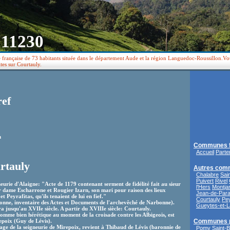
 11230
française de 73 habitants située dans le département Aude et la région Languedoc-Roussillon.Vou
tes sur Courtauly.
ref
n
Communes f
Accueil
Parte
rtauly
Autres com
Chalabre
Sai
Puivert
Rivel
eurie d'Alaigne: "Acte de 1179 contenant serment de fidélité fait au sieur
l'Hers
Montjar
r dame Escharrone et Rougier Izarn, son mari pour raison des lieux
Jean-de-Para
 Peyrafitas, qu'ils tenaient de lui en fief."
Courtauly
Pey
onne, inventaire des Actes et Documents de l'archevêché de Narbonne).
Gueytes-et-L
a jusqu'au XVIIe siècle. A partir du XVIIIe siècle: Courtauly.
comme bien hérétique au moment de la croisade contre les Albigeois, est
epoix (Guy de Lévis).
Communes 
age de la seigneurie de Mirepoix, revient à Thibaud de Lévis (baronnie de
Pomy
Saint-B