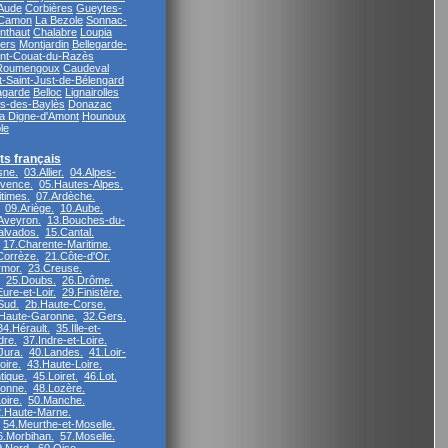
'Aude
Corbières
Gueytes-
Camon
La Bezole
Sonnac-
nthaut
Chalabre
Loupia
iers
Montjardin
Bellegarde-
int-Couat-du-Razès
Roumengoux
Caudeval
t-Saint-Just-de-Bélengard
agarde
Belloc
Lignairolles
s-des-Baylès
Donazac
a Digne-d'Amont
Hounoux
le
s français
sne.
03.Allier.
04.Alpes-
vence.
05.Hautes-Alpes.
times.
07.Ardèche.
09.Ariège.
10.Aube.
Aveyron.
13.Bouches-du-
alvados.
15.Cantal.
17.Charente-Maritime.
Corrèze.
21.Côte-d'Or.
rmor.
23.Creuse.
25.Doubs.
26.Drôme.
ure-et-Loir.
29.Finistère.
Sud.
2b.Haute-Corse.
Haute-Garonne.
32.Gers.
34.Hérault.
35.Ille-et-
dre.
37.Indre-et-Loire.
Jura.
40.Landes.
41.Loir-
oire.
43.Haute-Loire.
tique.
45.Loiret.
46.Lot.
ronne.
48.Lozère.
oire.
50.Manche.
.Haute-Marne.
54.Meurthe-et-Moselle.
6.Morbihan.
57.Moselle.