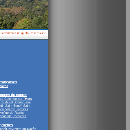
s trouverez ici quelques infos sur
rançaises
naires
munes du canton
nte-Colombe-sur-l'Hers
Caudeval
Sonnac-sur-
din
Saint-Benoît
Saint-
col
Villefort
Tréziers
refitte-du-Razès
abastide
Corbières
proches
enoît
Peyrefitte-du-Razès