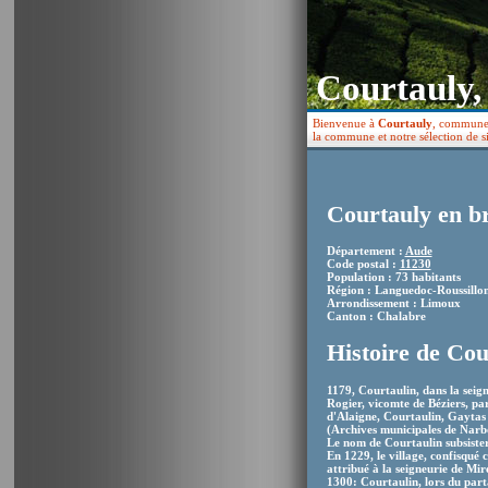
Courtauly,
Bienvenue à
Courtauly
, commune 
la commune et notre sélection de si
Courtauly en b
Département :
Aude
Code postal :
11230
Population : 73 habitants
Région : Languedoc-Roussillo
Arrondissement : Limoux
Canton : Chalabre
Histoire de Cou
1179, Courtaulin, dans la seign
Rogier, vicomte de Béziers, pa
d'Alaigne, Courtaulin, Gaytas et
(Archives municipales de Narb
Le nom de Courtaulin subsister
En 1229, le village, confisqué 
attribué à la seigneurie de Mir
1300: Courtaulin, lors du part