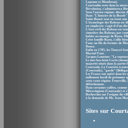
Lapenne et Montbrun).
Courtaulin reste dans la mouvan
Révolution, s'administrera l
Sous l'ancien régime: diocèse 
Dans "L'histoire de la Bezole"
Saint-Benoit tout en étant une
L'étymologie des Rabous est dif
est employée: s'agit-il d'un d
L'état-civil des Rabous est ten
cimetière des Rabous; par cont
habite au masage de Raou. Elle 
Cette famille Raou, s'allie bie
Faur, un fils du fermier de Mo
Denoy.
Enfin en 1785, les Tisseyré fon
Martial Faur.
Jacques Lemoine: "La toponymie
Le mot bas-latin Cortis (domai
majorité situés dans la partie 
Courtauly, La Courtète (canton
(Courtauly), "garde" (Bellegar
Les Francs ont opéré dans les c
nullement hardi de présumer qu
cette vaste région: Feuerville, 
défrichement.
Dans certaines vallées, comme 
Mérovingiens (Courtauly) et s'
Recherches sur l'origine du vi
à la demande de Mr. Jean-Mari
Sites sur Court