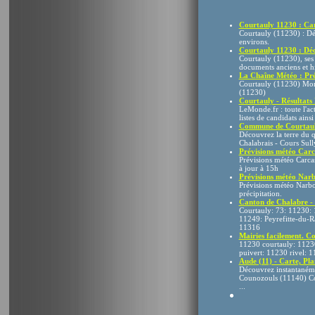
Courtauly 11230 : Cart
Courtauly (11230) : Déc
environs.
Courtauly 11230 : Déco
Courtauly (11230), ses 
documents anciens et his
La Chaîne Météo : Pré
Courtauly (11230) Mont
(11230)
Courtauly - Résultats
LeMonde.fr : toute l'ac
listes de candidats ains
Commune de Courtau
Découvrez la terre d
Chalabrais - Cours Sul
Prévisions météo Car
Prévisions météo Carca
à jour à 15h
Prévisions météo Nar
Prévisions météo Narbon
précipitation.
Canton de Chalabre -
Courtauly: 73: 11230: 
11249: Peyrefitte-du-R
11316
Mairies facilement. 
11230 courtauly: 11230
puivert: 11230 rivel: 1
Aude (11) - Carte, Pla
Découvrez instantanéme
Counozouls (11140) Co
...