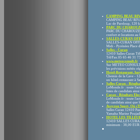
CAMPING BEAU RIVAG
CAMPING BEAU RIVAGE
Lac de Pareloup, 120 km
PARC DU CHAROUZEC
PARC DU CHAROUZECH 
confort et locations au 
SALLES-CURAN OFF
SALLES-CURAN OFFIC
Midi - Pyrénées Place
Salles - Curan
12410 Salles-Curan Tél
Tél/Fax.05 65 46 31 73
www.meteoconsult.fr
Sur METEO CONSULT, ret
les prévisions météo rég
Hotel-Restaurant, bar,
Chemin de la Cave - 12
un hôtel-restaurant à Sa
Salles-Curan - Résulta
LeMonde.fr : toute l'ac
listes de candidats ains
Curan - Résultats Ele
LeMonde.fr : toute l'ac
de candidats ainsi que 
Aveyron Sport, Où s'
Salles Curan 12410 Pas
Yamaha Marine Poujad
HOTEL LES TILLEULS 
12410 SALLES CURAN Lo
minimum : 38,00 EUR 