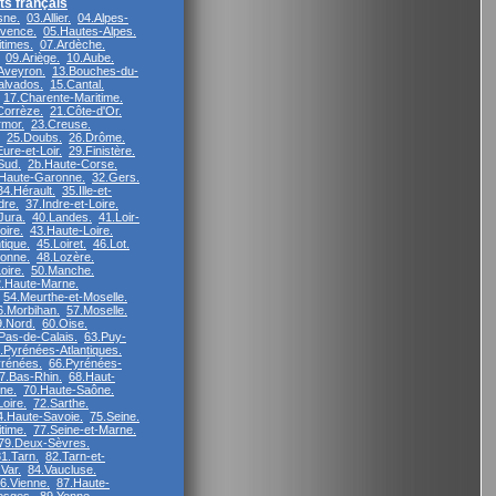
s français
sne.
03.Allier.
04.Alpes-
vence.
05.Hautes-Alpes.
times.
07.Ardèche.
09.Ariège.
10.Aube.
Aveyron.
13.Bouches-du-
alvados.
15.Cantal.
17.Charente-Maritime.
Corrèze.
21.Côte-d'Or.
rmor.
23.Creuse.
25.Doubs.
26.Drôme.
ure-et-Loir.
29.Finistère.
Sud.
2b.Haute-Corse.
Haute-Garonne.
32.Gers.
34.Hérault.
35.Ille-et-
dre.
37.Indre-et-Loire.
Jura.
40.Landes.
41.Loir-
oire.
43.Haute-Loire.
tique.
45.Loiret.
46.Lot.
ronne.
48.Lozère.
oire.
50.Manche.
.Haute-Marne.
54.Meurthe-et-Moselle.
6.Morbihan.
57.Moselle.
9.Nord.
60.Oise.
Pas-de-Calais.
63.Puy-
.Pyrénées-Atlantiques.
rénées.
66.Pyrénées-
7.Bas-Rhin.
68.Haut-
ne.
70.Haute-Saône.
oire.
72.Sarthe.
4.Haute-Savoie.
75.Seine.
time.
77.Seine-et-Marne.
79.Deux-Sèvres.
1.Tarn.
82.Tarn-et-
.Var.
84.Vaucluse.
6.Vienne.
87.Haute-