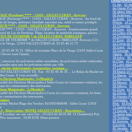
Département
01.Ain.
02.Ai
de-Haute-Pro
06.Alpes-Mari
E (Pareloup) **** - 12410 - SALLES CURAN - Aveyron
08.Ardennes.
 (Pareloup) **** - 12410 - SALLES CURAN - Aveyron - Au bord du
11.Aude.
12.
 de berges, ambiance familiale associant eau, soleil et nature protégée.
Rhône.
14.C
H **** - 12410 - SALLES CURAN - Aveyron
16.Charente.
**** - 12410 - SALLES CURAN - Aveyron - Emplacements grand
18.Cher.
19.
bord du Lac de Pareloup. Plage, location de matériels nautiques, piscine ...
22.Côtes-d'A
ICE DE TOURISME * de SALLES CURAN- PARELOUP
24.Dordogne.
E DE TOURISME * de SALLES CURAN- PARELOUP. Aveyron (12) -
27.Eure.
28.E
 de la Vierge, 12410 SALLES-CURAN tél. 05.65.46.31.73
2a.Corse du 
30.Gard.
31.
. 05 65 46 35 21. Office de tourisme Place de la Vierge 12410 Salles-Curan
33.Gironde.
 Ouvert toute l'année,
Vilaine.
36.In
38.Isère.
39.
rouvez les prévisions météo mondiales, les prévisions météo nationales,
et-Cher.
42.L
ionales ainsi que les prévisions météo par ville
44.Loire-Atlan
 piscine, hebergement, restauration, tourisme ...
47.Lot-et-Ga
410 SALLES CURAN Tél. /Fax : 05 65 46 36 30 ... Le Relais du Boulet est
49.Maine-et-L
lles-Curan. Il vous accueille ...
51.Marne.
52
ts Elections Municipales - LeMonde.fr
53.Mayenne.
tualité des Elections Municipales à Salles-Curan (et communes voisines), les
55.Meuse.
5
i que les commentaires des internautes.
58.Nièvre.
5
ctions Municipales - LeMonde.fr
61.Orne.
62.
tualité des Elections Municipales à Curan (et communes voisines), les listes
de-Dôme.
64
les commentaires des internautes.
65.Hautes-Py
Equiper
Orientales.
6
ielsky Michel Plage des Vernhes Tel:0565460048 : Salles Curan 12410
Rhin.
69.Rhô
e
71.Saône-et-L
- Réservation / HOTEL SALLES CURAN - Description ...
73.Savoie.
7
caliser sur une carte Fax: +33 (0)5.65.46.01.68: 15 Chambre(s) Prix
76.Seine-Mari
Prix maximum : 50,00 EUR: Demi-pension
78.Yvelines.
80.Somme.
8
Garonne.
83
85.Vendée.
8