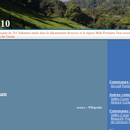
410
çaise de 311 habitants située dans le département Aveyron et la région Midi-Pyrénées.Vous trouve
s sur Curan.
Communes f
Accueil
Parte
ran
Autres com
Salles-Curan
Alrance
Cura
source : Wikipedia
Communes 
Salles-Curan
Beauzély
Pra
de-Lévézou