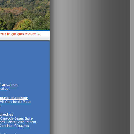
rez ici quelques infos sur la
rançaises
naires
munes du canton
Villefranche-de-Panat
n
proches
Canet-de-Salars
Saint-
des-Salars
Saint-Laurent-
Castelnau-Pégayrols