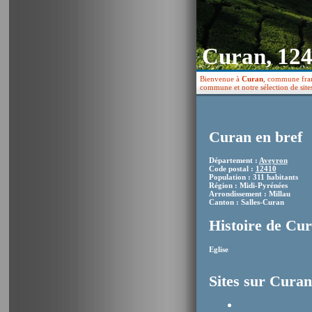
Curan, 12
Bienvenue à
Curan
, commune fran
commune et notre sélection de site
Curan en bref
Département :
Aveyron
Code postal :
12410
Population : 311 habitants
Région : Midi-Pyrénées
Arrondissement : Millau
Canton : Salles-Curan
Histoire de Cu
Eglise
Sites sur Curan