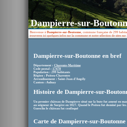
Dampierre-sur-Boutonn
Bienvenue à
Dampierre-sur-Boutonne
, commune française de 299 habitan
trouverez ici quelques infos sur la commune et notre sélection de sites s
Dampierre-sur-Boutonne en bref
Département :
Charente-Maritime
Code postal :
17470
Population : 299 habitants
Région : Poitou-Charentes
Arrondissement : Saint-Jean d'Angély
Canton : Aulnay
Histoire de Dampierre-sur-Bouton
Un premier château de Dampierre situé sur la bute fut amené en ma
au seigneur de Surgère en 1027. Quand le Poitou fut dominé par les 
Guesclin le château fut confisqué
Carte de Dampierre-sur-Boutonne