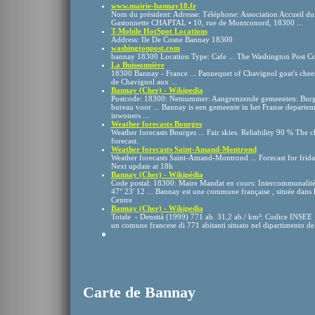
www.mairie-bannay18.fr
Nom du président: Adresse: Téléphone: Association Accueil d
Gastonnette CHAPTAL • 10, rue de Montconord, 18300 ...
T-Mobile HotSpot Locations
Address: Ile De Cosne Bannay 18300
washingtonpost.com
bannay 18300 Location Type: Cafe ... The Washington Post 
La Buissonnière
18300 Bannay - France ... Pannequet of Chavignol goat's chee
de Chavignol aux ...
Bannay (Cher) - Wikipedia
Postcode: 18300: Netnummer: Aangrenzende gemeenten: Burge
bureau voor ... Bannay is een gemeente in het Franse departeme
inwoners ...
Weather forecasts Bourges
Weather forecasts Bourges ... Fair skies. Reliability 90 % The
forecast.
Weather forecasts Saint-Amand-Montrond
Weather forecasts Saint-Amand-Montrond ... Forecast for frida
Next update at 18h
Bannay (Cher) - Wikipédia
Code postal: 18300: Maire Mandat en cours: Intercommunalité:
47° 23′ 12 ... Bannay est une commune française , située dans 
Centre
Bannay (Cher) - Wikipedia
Totale - Densità (1999) 771 ab. 31,2 ab./ km²: Codice INSEE 
un comune francese di 771 abitanti situato nel dipartimento del
Carte de Bannay