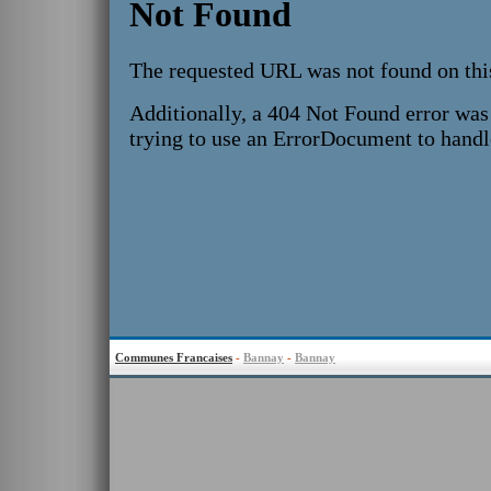
Communes Francaises
-
Bannay
-
Bannay