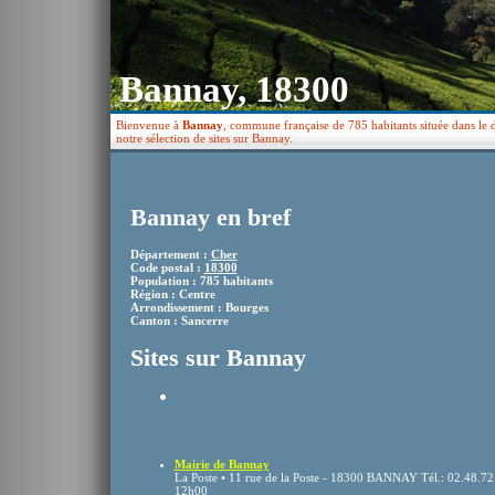
Bannay, 18300
Bienvenue à
Bannay
, commune française de 785 habitants située dans le 
notre sélection de sites sur Bannay.
Bannay en bref
Département :
Cher
Code postal :
18300
Population : 785 habitants
Région : Centre
Arrondissement : Bourges
Canton : Sancerre
Sites sur Bannay
Mairie de Bannay
La Poste • 11 rue de la Poste - 18300 BANNAY Tél.: 02.48.72
12h00