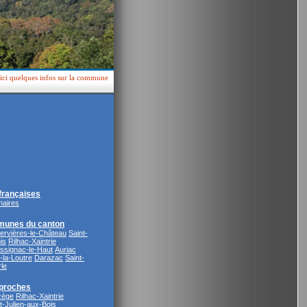
 ici quelques infos sur la commune
rançaises
naires
munes du canton
ervières-le-Château
Saint-
is
Rilhac-Xaintrie
ssignac-le-Haut
Auriac
-la-Loutre
Darazac
Saint-
le
proches
zège
Rilhac-Xaintrie
t-Julien-aux-Bois