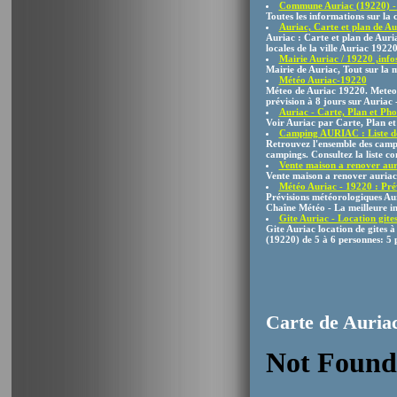
Commune Auriac (19220) - 
Toutes les informations sur l
Auriac, Carte et plan de Au
Auriac : Carte et plan de Auria
locales de la ville Auriac 1922
Mairie Auriac / 19220 ,infos 
Mairie de Auriac, Tout sur la 
Météo Auriac-19220
Méteo de Auriac 19220. Meteo A
prévision à 8 jours sur Auriac
Auriac - Carte, Plan et Pho
Voir Auriac par Carte, Plan et
Camping AURIAC : Liste de
Retrouvez l'ensemble des campi
campings. Consultez la liste com
Vente maison a renover au
Vente maison a renover auria
Météo Auriac - 19220 : Pr
Prévisions météorologiques Au
Chaîne Météo - La meilleure
Gite Auriac - Location gite
Gite Auriac location de gites à
(19220) de 5 à 6 personnes: 5 
Carte de Auria