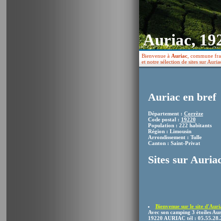
Auriac, 19
Bienvenue à
Auriac
, commune fran
et notre sélection de sites sur Auria
Auriac en bref
Département :
Corrèze
Code postal :
19220
Population : 222 habitants
Région : Limousin
Arrondissement : Tulle
Canton : Saint-Privat
Sites sur Auria
Bienvenue sur le site d'Aur
Avec son camping 3 étoiles Auri
19220 AURIAC tél : 05.55.28.2