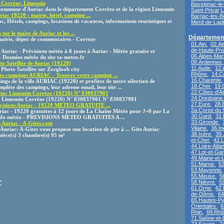
Corrèze, Limousin
Bassignac-le
a commune d'Auriac dans le département Corrèze et de la région Limousin
Saint-Privat
L
riac 19220 : mairie, hôtel, camping ...
Barriac-les-
c, Hôtels, campings, locations de vacances, informations touristiques et
Merd-de-Lap
0
sur le maire de Auriac et les ...
Département
mairie, dépot de commentaires - Correze
01.Ain.
02.Ai
de-Haute-Pro
uriac - Prévisions météo à 8 jours à Auriac - Météo gratuite et
06.Alpes-Mari
 - Données météo du site ta-meteo.fr
08.Ardennes.
to Satellite de Auriac (19220)
11.Aude.
12.
 Photo Satellite sur Zorgloob city
Rhône.
14.C
s campings AURIAC - Trouvez votre camping ...
16.Charente.
ngs de la ville AURIAC (19220) et profitez de notre sélection de
18.Cher.
19.
plète des campings, leur adresse email, leur site ...
22.Côtes-d'A
riac Limousin Corrèze (19220) N° 830037901
24.Dordogne.
c Limousin Corrèze (19220) N° 830037901 N° 830037901
27.Eure.
28.E
évisions Auriac - 19220 METEO GRATUITE ...
2a.Corse du 
riac - 19220 gratuites à 12 jours de La Chaîne Météo pour J+0 par La
30.Gard.
31.
 info météo - PREVISIONS METEO GRATUITES A ...
33.Gironde.
s Auriac - A-Gites.com
Vilaine.
36.In
 Auriac: A-Gites vous propose une location de gite à ... Gite Auriac
38.Isère.
39.
pièce(s) 3 chambre(s) 95 m²
et-Cher.
42.L
44.Loire-Atlan
47.Lot-et-Ga
49.Maine-et-L
51.Marne.
52
53.Mayenne.
55.Meuse.
5
c
58.Nièvre.
5
61.Orne.
62.
de-Dôme.
64
65.Hautes-Py
Orientales.
6
Rhin.
69.Rhô
71.Saône-et-L