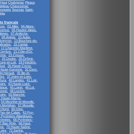
-Haut
Chalvignac
Pleaux
apleau
Chaussenac
Bosquets
Soursac
Saint-
leau
s français
sne.
03.Allier.
04.Alpes-
vence.
05.Hautes-Alpes.
times.
07.Ardèche.
09.Ariège.
10.Aube.
Aveyron.
13.Bouches-du-
alvados.
15.Cantal.
17.Charente-Maritime.
Corrèze.
21.Côte-d'Or.
rmor.
23.Creuse.
25.Doubs.
26.Drôme.
ure-et-Loir.
29.Finistère.
Sud.
2b.Haute-Corse.
Haute-Garonne.
32.Gers.
34.Hérault.
35.Ille-et-
dre.
37.Indre-et-Loire.
Jura.
40.Landes.
41.Loir-
oire.
43.Haute-Loire.
tique.
45.Loiret.
46.Lot.
ronne.
48.Lozère.
oire.
50.Manche.
.Haute-Marne.
54.Meurthe-et-Moselle.
6.Morbihan.
57.Moselle.
9.Nord.
60.Oise.
Pas-de-Calais.
63.Puy-
.Pyrénées-Atlantiques.
rénées.
66.Pyrénées-
7.Bas-Rhin.
68.Haut-
ne.
70.Haute-Saône.
oire.
72.Sarthe.