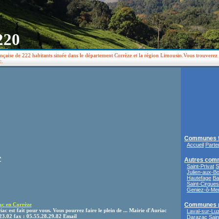
220
çaise de 222 habitants située dans le département Corrèze et la région Limousin.Vous trouverez
c.
Communes f
Accueil
Parte
c
Autres com
Saint-Privat
S
Julien-aux-Bo
Hautefage
Ba
Saint-Cirgues
Geniez-ô-Mer
iac en Corrèze
Communes 
ac est fait pour vous. Vous pourrez faire le plein de ... Mairie d'Auriac
Laval-sur-Lu
3.02 fax : 05.55.28.29.82 Email
Darazac
Sain