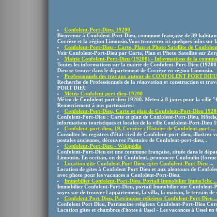
Confolent-Port-Dieu, 19200
Bienvenue à Confolent-Port-Dieu, commune française de 39 habitant
Corrèze et la région Limousin.Vous trouverez ici quelques infos sur 
Confolent-Port-Dieu - Carte, Plan et Photo Satellite de Confolent 
Voir Confolent-Port-Dieu par Carte, Plan et Photo Satellite sur Zor
Mairie Confolent-Port-Dieu (19200) - Informations de la commune
Toutes les informations sur la mairie de Confolent-Port-Dieu (192
Dieu se trouve dans le département de Corrèze en région Limousin.
Professionnels des travaux autour de CONFOLENT PORT DIEU
Recherche de Professionnels de la rénovation et construction et 
PORT DIEU
Météo Confolent port dieu-19200
Méteo de Confolent port dieu 19200. Meteo à 8 jours pour la ville "
Remerciement à nos partenaires:
Confolent-Port-Dieu, Carte et plan de Confolent-Port-Dieu 19200
Confolent-Port-Dieu : Carte et plan de Confolent-Port-Dieu, Hôtels,
informations touristiques et locales de la ville Confolent-Port-Dieu 
Confolent-port-dieu, 19, Corrèze : Histoire de Confolent-port ...
Consultez les registres d'état-civil de Confolent-port-dieu, illustrez 
postales anciennes, découvrez l'histoire de Confolent-port-dieu, .
Confolent-Port-Dieu - Wikipédia
Confolent-Port-Dieu est une commune française, située dans le dépar
Limousin. En occitan, on dit Confolent, prononcer Coufoulin (forme r
Location gite Confolent Port Dieu, gites Confolent-Port-Dieu ...
Location de gites à Confolent Port Dieu et aux alentours de Confolen
avec photo pour les vacances a Confolent-Port-Dieu.
Immobilier Confolent-Port-Dieu. Portail Immobilier Immo3clic ..
Immobilier Confolent-Port-Dieu, portail Immobilier sur Confolent-
soyez sur de trouver l appartement, la villa, la maison, le terrain de v
Confolent Port Dieu, Patrimoine religieux Confolent-Port-Dieu ..
Confolent Port Dieu, Patrimoine religieux Confolent-Port-Dieu Corrè
Location gites et chambres d'hotes à Ussel - Les vacances à Ussel en 