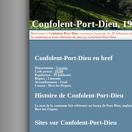
Confolent-Port-Dieu, 1
Bienvenue à
Confolent-Port-Dieu
, commune française de 39 habitants sit
la commune et notre sélection de sites sur Confolent-Port-Dieu.
Confolent-Port-Dieu en bref
Département :
Corrèze
Code postal :
19200
Population : 39 habitants
Région : Limousin
Arrondissement : Ussel
Canton : Bort-les-Orgues
Histoire de Confolent-Port-Dieu
Le nom de la commune fait référence au bourg de Port-Dieu, englout
Bort-les-Orgues.
Sites sur Confolent-Port-Dieu