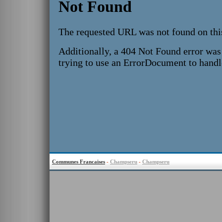
Communes Francaises
-
Champseru
-
Champseru