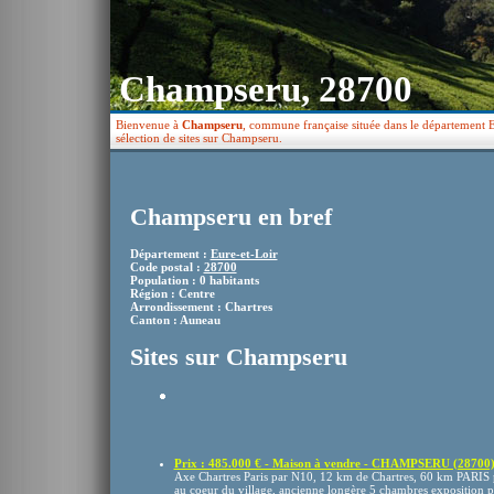
Champseru, 28700
Bienvenue à
Champseru
, commune française située dans le département E
sélection de sites sur Champseru.
Champseru en bref
Département :
Eure-et-Loir
Code postal :
28700
Population : 0 habitants
Région : Centre
Arrondissement : Chartres
Canton : Auneau
Sites sur Champseru
Prix : 485.000 € - Maison à vendre - CHAMPSERU (28700
Axe Chartres Paris par N10, 12 km de Chartres, 60 km PARIS 
au coeur du village, ancienne longère 5 chambres exposition pl