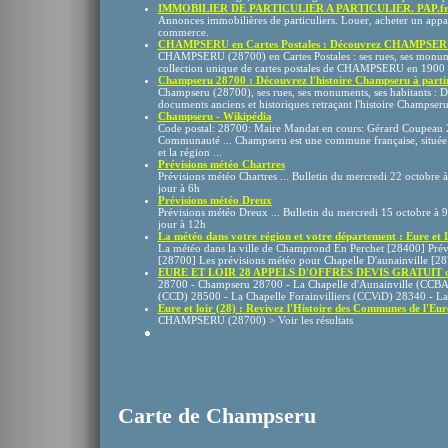
IMMOBILIER DE PARTICULIER A PARTICULIER. PAP.fr Ann
Annonces immobilières de particuliers. Louer, acheter un appa
commerce.
CHAMPSERU en Cartes Postales : Découvrez CHAMPSERU (
CHAMPSERU (28700) en Cartes Postales : ses rues, ses monume
collection unique de cartes postales de CHAMPSERU en 1900 et d
Champseru 28700 : Découvrez l'histoire Champseru à partir 
Champseru (28700), ses rues, ses monuments, ses habitants : 
documents anciens et historiques retraçant l'histoire Champseru e
Champseru - Wikipédia
Code postal: 28700: Maire Mandat en cours: Gérard Coupeau
Communauté ... Champseru est une commune française, située 
et la région ...
Prévisions météo Chartres
Prévisions météo Chartres ... Bulletin du mercredi 22 octobre 
jour à 6h
Prévisions météo Dreux
Prévisions météo Dreux ... Bulletin du mercredi 15 octobre à 9
jour à 12h
La météo dans votre région et votre département : Eure et Lo
La météo dans la ville de Champrond En Perchet [28400] Pré
[28700] Les prévisions météo pour Chapelle D'aunainville [2
EURE ET LOIR 28 APPELS D'OFFRES DEVIS GRATUIT dj 
28700 - Champseru 28700 - La Chapelle d'Aunainville (CCBA
(CCD) 28500 - La Chapelle Forainvilliers (CCViD) 28340 - La
Eure et loir (28) : Revivez l'Histoire des Communes de l'Eure 
CHAMPSERU (28700) > Voir les résultats
Carte de Champseru