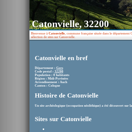
Catonvielle, 32200
Bienvenue à
Catonvielle
, commune française située dans le département G
sélection de sites sur Catonvielle.
Catonvielle en bref
Département :
Gers
Code postal :
32200
Population : 0 habitants
Région : Midi-Pyrénées
Arrondissement : Auch
Canton : Cologne
Histoire de Catonvielle
Un site archéologique (occupation néolithique) a été découvert sur 
Sites sur Catonvielle