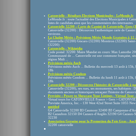
Catonvielle - Résultats Elections Municipales - LeMonde.fr
LeMonde.fr : toute l'actualité des Elections Municipales à Cato
listes de candidats ainsi que les commentaires des internautes.
Catonvielle 32200 : Carte de Cassini de Catonvielle, Gers (32
Catonvielle (32200) : Découvrez l'authentique carte de Cassini d
environs.
La Chaîne Météo : Prévisions Météo Monde Gratuites à 12 
Catonvielle (32200) Giscaro (32200) Montiron (32200) Saint
(32200)
Catonvielle - Wikipédia
Code postal: 32200: Maire Mandat en cours: Max Lamothe 20
Communauté de ... Catonvielle est une commune française, situ
région Midi ...
Prévisions météo Auch
Prévisions météo Auch ... Bulletin du mercredi 13 août à 15h, 
18h
Prévisions météo Condom
Prévisions météo Condom ... Bulletin du lundi 11 août à 15h, h
18h
Catonvielle 32200 : Découvrez l'histoire de Catonvielle à par
Catonvielle (32200), ses rues, ses monuments, ses habitants : 
documents anciens et historiques retraçant l'histoire de Catonviel
Previsite : Power to Showcase Your Listings - Virtual Tour - 
Virtual tours for CATONVIELLE France > Gers > CATONVIEL
Previsite America, Inc. - 130 West 42nd Street Suite 1055 New
untitled
G4 Catonvielle 32200 B3 Caumont 32400 B3 Campenne-d'Ar
B2 Cazaubon 32150 D4 Cazaux-d'Anglès 32190 G4 Cazaux-Sa
32230
Association Gersoise pour la Promotion du Foie Gras - Auch
32200 catonvielle