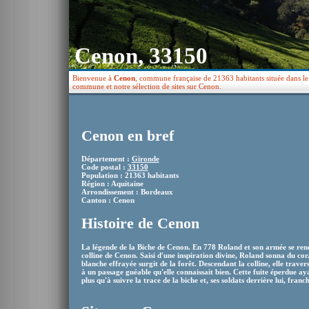
Cenon, 33150
Bienvenue à
Cenon
, commune française de 21363 habitants située dans le 
commune et notre sélection de sites sur Cenon.
Cenon en bref
Département :
Gironde
Code postal :
33150
Population : 21363 habitants
Région : Aquitaine
Arrondissement : Bordeaux
Canton : Cenon
Histoire de Cenon
La légende de la Biche de Cenon. En 778 Roland et son armée se ren
colline de Cenon. Saisi d'une inspiration divine, Roland sonna du cor.
blanche effrayée surgit de la forêt. Descendant la colline, elle trave
à un passage guéable qu'elle connaissait bien. Cette fuite éperdue ay
plus qu'à suivre la trace de la biche et, ses soldats derrière lui, fran