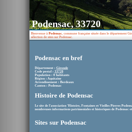
Podensac, 33720
Bienvenue à
Podensac
, commune française située dans le département Gir
sélection de sites sur Podensac.
Podensac en bref
Département :
Gironde
Code postal :
33720
Population : 0 habitants
Région : Aquitaine
Arrondissement : Bordeaux
Canton : Podensac
Histoire de Podensac
Le site de l'association 'Histoire, Fontaines et Vieilles Pierres Podens
nombreuses informations patrimoniales et historiques de Podensac et p
Sites sur Podensac