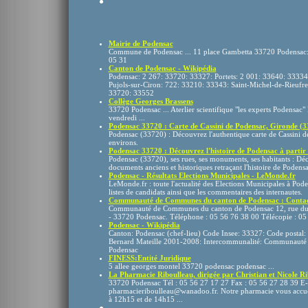
Mairie de Podensac
Commune de Podensac ... 11 place Gambetta 33720 Podensac:
05 31
Canton de Podensac - Wikipédia
Podensac: 2 267: 33720: 33327: Portets: 2 001: 33640: 33334
Pujols-sur-Ciron: 722: 33210: 33343: Saint-Michel-de-Rieufre
33720: 33552
Collège Georges Brassens
33720 Podensac ... Aterlier scientifique "les experts Podensa
vendredi ...
Podensac 33720 : Carte de Cassini de Podensac, Gironde (33)
Podensac (33720) : Découvrez l'authentique carte de Cassini de
environs.
Podensac 33720 : Découvrez l'histoire de Podensac à partir d
Podensac (33720), ses rues, ses monuments, ses habitants : Dé
documents anciens et historiques retraçant l'histoire de Podensac 
Podensac - Résultats Elections Municipales - LeMonde.fr
LeMonde.fr : toute l'actualité des Elections Municipales à Pod
listes de candidats ainsi que les commentaires des internautes.
Communauté de Communes du canton de Podensac : Contac
Communauté de Communes du canton de Podensac 12, rue du 
- 33720 Podensac. Téléphone : 05 56 76 38 00 Télécopie : 05
Podensac - Wikipédia
Canton: Podensac (chef-lieu) Code Insee: 33327: Code postal
Bernard Mateille 2001-2008: Intercommunalité: Communauté
Podensac
FINESS:Entité Juridique
5 allee georges montel 33720 podensac podensac ...
La Pharmacie Riboulleau, dirigée par Christian et Nicole Rib
33720 Podensac Tél : 05 56 27 17 27 Fax : 05 56 27 28 39 E-
pharmacieriboulleau@wanadoo.fr. Notre pharmacie vous accueil
à 12h15 et de 14h15 ...