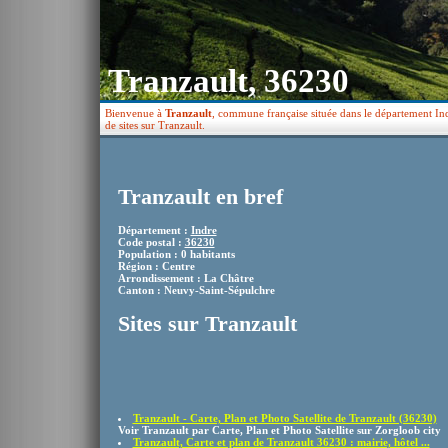
Tranzault, 36230
Bienvenue à
Tranzault
, commune française située dans le département Ind
de sites sur Tranzault.
Tranzault en bref
Département :
Indre
Code postal :
36230
Population : 0 habitants
Région : Centre
Arrondissement : La Châtre
Canton : Neuvy-Saint-Sépulchre
Sites sur Tranzault
Tranzault - Carte, Plan et Photo Satellite de Tranzault (36230)
Voir Tranzault par Carte, Plan et Photo Satellite sur Zorgloob city
Tranzault, Carte et plan de Tranzault 36230 : mairie, hôtel ...