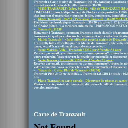
Tranzault : Carte et plan de Tranzault, Hôtels, campings, locations 
touristiques et locales de la ville Tranzault 36230
36230 TRANZAULT (Indre, 36230) - ville de TRANZAULT (hôtels
TRANZAULT dans le département de l'Indre - code postal de TRANZ
sites internet d'entreprises (tourisme, loisirs, commerces, immobilier .
Météo Tranzault - 36230 : Prévisions Tranzault - 36230 METEO .
Prévisions météorologiques Tranzault - 36230 gratuites à 12 jours
La Chaîne Météo - La meilleure info météo - PREVISIONS METEO
Tranzault, 36230
Bienvenue à Tranzault, commune française située dans le départemen
trouverez ici quelques infos sur la commune et notre sélection de sites 
Mairie Tranzault => Infos officielles pour la mairie de Tranzault ..
Tranzault, Infos officielles pour la Mairie de Tranzault , site web, adr
carte, acte d'état civil, mariage, naissance avec les ...
Vente Maison / Villa - Tranzault 36230 sur A Vendre A Louer
Recevez par email, gratuitement et automatiquement*, toutes les no
votre recherche. Vous recevrez la newsletter mensuelle et disposerez .
Vente Terrain - Tranzault 36230 sur A Vendre A Louer
Recevez par email, gratuitement et automatiquement*, toutes les no
votre recherche. Vous recevrez la newsletter mensuelle et disposerez .
Tranzault - Carte, Plan de Tranzault (36230)
Tranzault Plan & Carte détaillés ... Tranzault (36230) Latitude: 46.
fois
Photo Tranzault et carte postale : Découvrez les photos et cartes .
Photos et carte postale de Tranzault, découvrez la ville de Tranzault
postales anciennes.
Carte de Tranzault