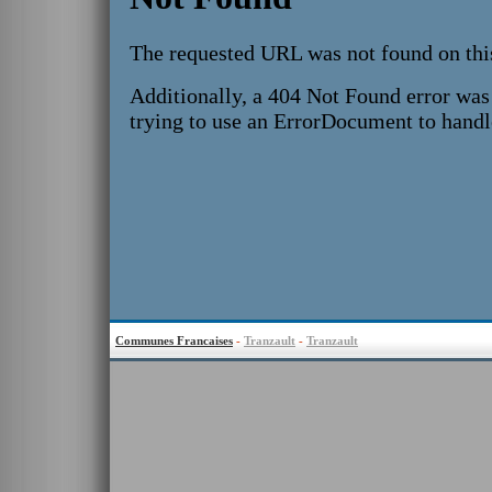
Communes Francaises
-
Tranzault
-
Tranzault