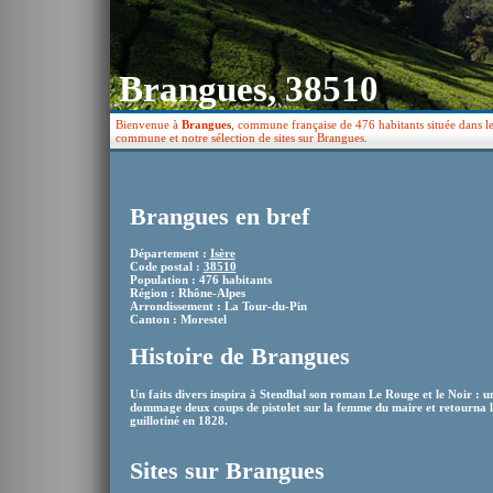
Brangues, 38510
Bienvenue à
Brangues
, commune française de 476 habitants située dans le
commune et notre sélection de sites sur Brangues.
Brangues en bref
Département :
Isère
Code postal :
38510
Population : 476 habitants
Région : Rhône-Alpes
Arrondissement : La Tour-du-Pin
Canton : Morestel
Histoire de Brangues
Un faits divers inspira à Stendhal son roman Le Rouge et le Noir : un
dommage deux coups de pistolet sur la femme du maire et retourna l’ar
guillotiné en 1828.
Sites sur Brangues