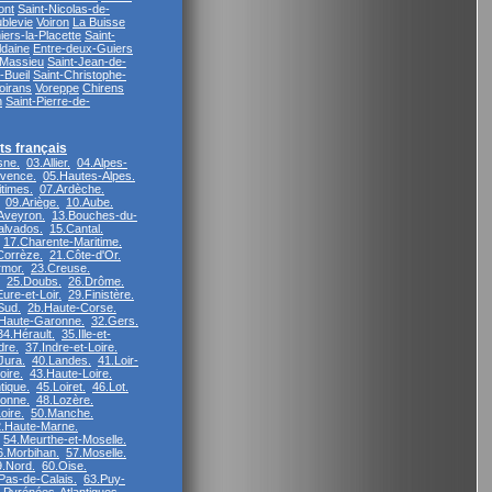
ont
Saint-Nicolas-de-
blevie
Voiron
La Buisse
ers-la-Placette
Saint-
ldaine
Entre-deux-Guiers
Massieu
Saint-Jean-de-
-Bueil
Saint-Christophe-
oirans
Voreppe
Chirens
n
Saint-Pierre-de-
s français
sne.
03.Allier.
04.Alpes-
vence.
05.Hautes-Alpes.
times.
07.Ardèche.
09.Ariège.
10.Aube.
Aveyron.
13.Bouches-du-
alvados.
15.Cantal.
17.Charente-Maritime.
Corrèze.
21.Côte-d'Or.
rmor.
23.Creuse.
25.Doubs.
26.Drôme.
ure-et-Loir.
29.Finistère.
Sud.
2b.Haute-Corse.
Haute-Garonne.
32.Gers.
34.Hérault.
35.Ille-et-
dre.
37.Indre-et-Loire.
Jura.
40.Landes.
41.Loir-
oire.
43.Haute-Loire.
tique.
45.Loiret.
46.Lot.
ronne.
48.Lozère.
oire.
50.Manche.
.Haute-Marne.
54.Meurthe-et-Moselle.
6.Morbihan.
57.Moselle.
9.Nord.
60.Oise.
Pas-de-Calais.
63.Puy-