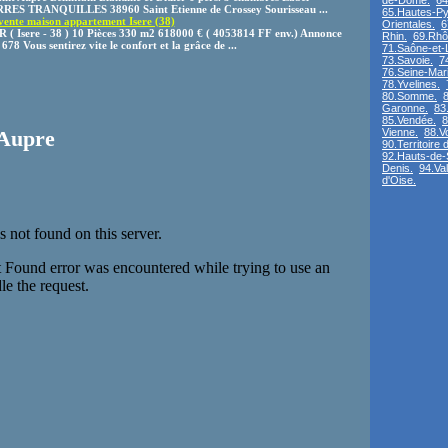
de-Dôme.
64
ERRES TRANQUILLES 38960 Saint Etienne de Crossey Sourisseau ...
65.Hautes-Py
 vente maison appartement Isere (38)
Orientales.
6
( Isere - 38 ) 10 Pièces 330 m2 618000 € ( 4053814 FF env.) Annonce
Rhin.
69.Rhô
78 Vous sentirez vite le confort et la grâce de ...
71.Saône-et-L
73.Savoie.
7
76.Seine-Mari
78.Yvelines.
80.Somme.
8
Garonne.
83
85.Vendée.
8
Vienne.
88.V
-Aupre
90.Territoire d
92.Hauts-de-
Denis.
94.Va
d'Oise.