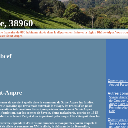
e, 38960
 française de 886 habitants située dans le département Isère et la région Rhône-Alpes.Vous trouv
s sur Saint-Aupre.
bref
Communes f
Accueil
Parte
nt-Aupre
Autres com
Voiron
Vorep
de-Crossey
rmet de savoir à quelle date la commune de Saint-Aupre fut fondée.
Aupre
Saint-
e romaine qui traversait autrefois le village, les traces d'un passé
Pommiers-la-
premières informations historiques précises concernant Saint-Aupre
Raz
a fondation, par les comtes de Savoie, d'une maladrerie, reprise en 1315
adrerie faisait l'objet d'un important pèlerinage. Elle s'éteignit dans les
Communes 
nferme cependant d'autres monuments remarquables parmi lesquels le
Saint-Joseph
Ve siècle et restauré au XVIIe siècle, le château de La Rossetière,
de-Crossey
M