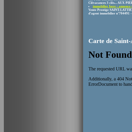
Clévacances 3 clés... AUX PI
immobilier Isere : annonce
Vente Prestige SAINT-LATTIER 
d'agent immobilier n°704491 - 6
Carte de Saint