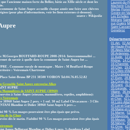
 que l'ancienne maison forte du Bellier, bâtie au XIIIe siècle et dont les
Laurent-du-P
ie.
Macherin
Cou
 commune de Saint-Aupre accueille chaque année une foire aux chèvres
Merlas
Pommi
égion (pour plus d'informations, voir les liens externes ci-dessous).
Geoire-en-Va
source : Wikipedia
Les Échelles
Moirans
Saint
sur-Guiers
M
-Aupre
Saint-Cassie
Genebroz
Département
01.Ain.
02.Ai
de-Haute-Pro
06.Alpes-Mari
08.Ardennes.
rs: M.Georges BOUFFARD-ROUPE 2008-2014: Intercommunalité ...
11.Aude.
12.
met de savoir à quelle date la commune de Saint-Aupre fut ...
Rhône.
14.C
16.Charente.
UPRE . Commune rurale de montagne . Maire : M Bouffard-Roupe
18.Cher.
19.
rritoire : Voironnais Chartreuse
22.Côtes-d'A
24.Dordogne.
e Saint-Bruno BP 231 38500 VOIRON Tel:04.76.05.52.82
27.Eure.
28.E
2a.Corse du 
on Grenoble Saint Aupre entreprise Alkes
30.Gard.
31.
 SAINT AUPRE
33.Gironde.
ens Mammifères de SAINT-AUPRE (38960)
Vilaine.
36.In
observées à Saint-Aupre (oiseaux, mammifères, reptiles, amphibiens):
38.Isère.
39.
ys Voironnais
et-Cher.
42.L
 38960 Saint Aupre 2 pers. + 1 enf. 30 m2 Label Clévacances - 3 Clés
44.Loire-Atlan
NTANI Blandine et Didier 38960 Saint Aupre 6 pers ...
47.Lot-et-Ga
49.Maine-et-L
ité 90 % Les nuages pourraient être plus épais que prévu.
51.Marne.
52
tin-de-la-Cluze
53.Mayenne.
evées dès le matin. Fiabilité 90 % Les nuages pourraient être plus épais
55.Meuse.
5
58.Nièvre.
5
oironnais
61.Orne.
62.
upre Bellintani Blandine et Didier 6 pers. 3 chambres Label