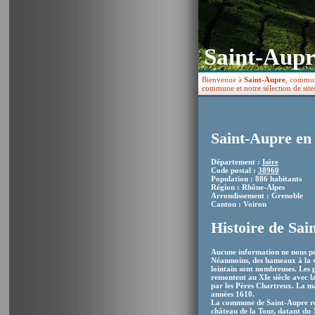
Saint-Aupr
Bienvenue à
Saint-Aupre
, commune
commune et notre sélection de site
Saint-Aupre en 
Département :
Isère
Code postal :
38960
Population : 886 habitants
Région : Rhône-Alpes
Arrondissement : Grenoble
Canton : Voiron
Histoire de Sai
Aucune information ne nous pe
Néanmoins, des hameaux à la voi
lointain sont nombreuses. Les 
remontent au XIe siècle avec l
par les Pères Chartreux. La mal
années 1610.
La commune de Saint-Aupre re
château de la Tour, datant du X