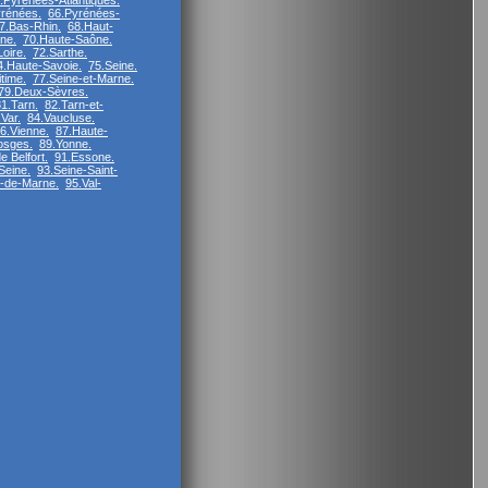
.Pyrénées-Atlantiques.
rénées.
66.Pyrénées-
7.Bas-Rhin.
68.Haut-
ne.
70.Haute-Saône.
oire.
72.Sarthe.
4.Haute-Savoie.
75.Seine.
time.
77.Seine-et-Marne.
79.Deux-Sèvres.
1.Tarn.
82.Tarn-et-
.Var.
84.Vaucluse.
6.Vienne.
87.Haute-
osges.
89.Yonne.
e Belfort.
91.Essone.
Seine.
93.Seine-Saint-
l-de-Marne.
95.Val-