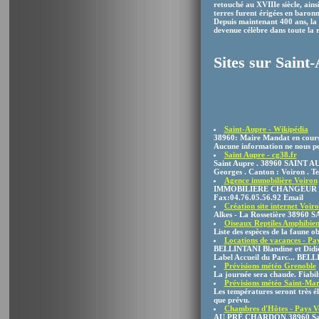
retouché au XVIIIe siècle, ainsi
terres furent érigées en baronn
Depuis maintenant 400 ans, la
devenue célèbre dans toute la r
Sites sur Saint
Saint-Aupre - Wikipédia
38960: Maire Mandat en cou
Aucune information ne nous per
Saint Aupre - cg38.fr
Saint Aupre . 38960 SAINT A
Georges . Canton : Voiron . Te
Agence immobilière Voiron
IMMOBILIERE CHANGEUR Plac
Fax:04.76.05.56.92 Email
Création site internet Voir
Alkes - La Rossetière 38960
Oiseaux Reptiles Amphibi
Liste des espèces de la faune 
Locations de vacances - Pa
BELLINTANI Blandine et Didier
Label Accueil du Parc... BELLI
Prévisions météo Grenoble
La journée sera chaude. Fiabil
Prévisions météo Saint-Mar
Les températures seront très él
que prévu.
Chambres d'Hôtes - Pays V
AU PRÉ CHARDON 38960 Saint A