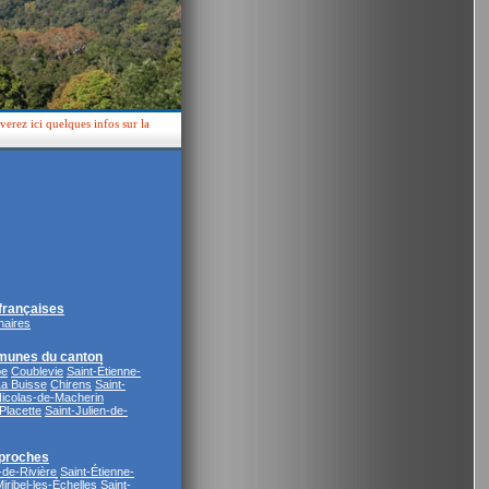
erez ici quelques infos sur la
rançaises
naires
munes du canton
pe
Coublevie
Saint-Étienne-
La Buisse
Chirens
Saint-
Nicolas-de-Macherin
Placette
Saint-Julien-de-
proches
-de-Rivière
Saint-Étienne-
iribel-les-Échelles
Saint-