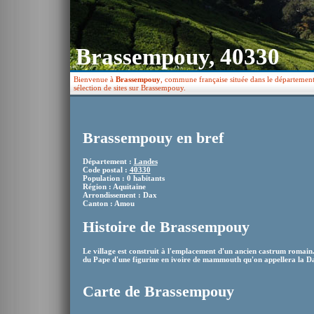
Brassempouy, 40330
Bienvenue à
Brassempouy
, commune française située dans le département
sélection de sites sur Brassempouy.
Brassempouy en bref
Département :
Landes
Code postal :
40330
Population : 0 habitants
Région : Aquitaine
Arrondissement : Dax
Canton : Amou
Histoire de Brassempouy
Le village est construit à l'emplacement d'un ancien castrum romain
du Pape d'une figurine en ivoire de mammouth qu'on appellera la 
Carte de Brassempouy