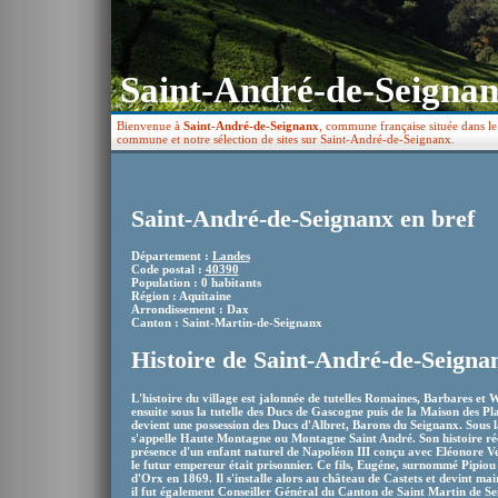
Saint-André-de-Seignan
Bienvenue à
Saint-André-de-Seignanx
, commune française située dans le
commune et notre sélection de sites sur Saint-André-de-Seignanx.
Saint-André-de-Seignanx en bref
Département :
Landes
Code postal :
40390
Population : 0 habitants
Région : Aquitaine
Arrondissement : Dax
Canton : Saint-Martin-de-Seignanx
Histoire de Saint-André-de-Seigna
L'histoire du village est jalonnée de tutelles Romaines, Barbares et
ensuite sous la tutelle des Ducs de Gascogne puis de la Maison des Pl
devient une possession des Ducs d'Albret, Barons du Seignanx. Sous la
s'appelle Haute Montagne ou Montagne Saint André. Son histoire ré
présence d'un enfant naturel de Napoléon III conçu avec Eléonore V
le futur empereur était prisonnier. Ce fils, Eugéne, surnommé Pipiou
d'Orx en 1869. Il s'installe alors au château de Castets et devint ma
il fut également Conseiller Général du Canton de Saint Martin de Sei