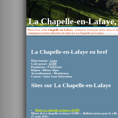
La Chapelle-en-Lafaye,
Bienvenue à
La Chapelle-en-Lafaye
, commune française située dans le d
commune et notre sélection de sites sur La Chapelle-en-Lafaye.
La Chapelle-en-Lafaye en bref
Département :
Loire
Code postal :
42380
Population : 0 habitants
Région : Rhône-Alpes
Arrondissement : Montbrison
Canton : Saint-Jean-Soleymieux
Sites sur La Chapelle-en-Lafaye
Météo La chapelle en lafaye-42380
Méteo de La chapelle en lafaye 42380 ... Bulletin meteo pour la ville
27 août 2011: