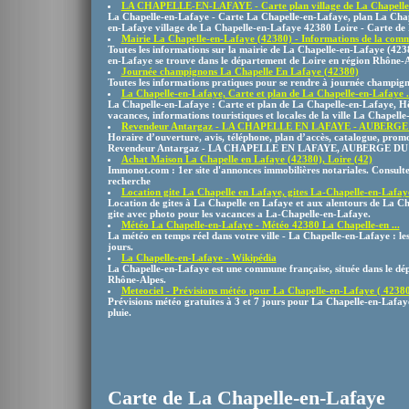
LA CHAPELLE-EN-LAFAYE - Carte plan village de La Chapelle-e
La Chapelle-en-Lafaye - Carte La Chapelle-en-Lafaye, plan La Chap
en-Lafaye village de La Chapelle-en-Lafaye 42380 Loire - Carte de
Mairie La Chapelle-en-Lafaye (42380) - Informations de la comm
Toutes les informations sur la mairie de La Chapelle-en-Lafaye (4
en-Lafaye se trouve dans le département de Loire en région Rhône-A
Journée champignons La Chapelle En Lafaye (42380)
Toutes les informations pratiques pour se rendre à journée champign
La Chapelle-en-Lafaye, Carte et plan de La Chapelle-en-Lafaye .
La Chapelle-en-Lafaye : Carte et plan de La Chapelle-en-Lafaye, Hô
vacances, informations touristiques et locales de la ville La Chapelle
Revendeur Antargaz - LA CHAPELLE EN LAFAYE - AUBERGE 
Horaire d’ouverture, avis, téléphone, plan d’accès, catalogue, prom
Revendeur Antargaz - LA CHAPELLE EN LAFAYE, AUBERGE DU
Achat Maison La Chapelle en Lafaye (42380), Loire (42)
Immonot.com : 1er site d'annonces immobilières notariales. Consulte
recherche
Location gite La Chapelle en Lafaye, gites La-Chapelle-en-Lafaye
Location de gites à La Chapelle en Lafaye et aux alentours de La Ch
gite avec photo pour les vacances a La-Chapelle-en-Lafaye.
Météo La Chapelle-en-Lafaye - Météo 42380 La Chapelle-en ...
La météo en temps réel dans votre ville - La Chapelle-en-Lafaye : les
jours.
La Chapelle-en-Lafaye - Wikipédia
La Chapelle-en-Lafaye est une commune française, située dans le dép
Rhône-Alpes.
Meteociel - Prévisions météo pour La Chapelle-en-Lafaye ( 42380 
Prévisions météo gratuites à 3 et 7 jours pour La Chapelle-en-Lafa
pluie.
Carte de La Chapelle-en-Lafaye