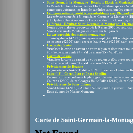
Saint-Germain-la-Montagne - Résultats Elections Municipale
LeMonde.fr : toute l'actualité des Elections Municipales à Sai
communes voisines), les listes de candidats ainsi que les comme
Le Figaro météo - Saint-Germain-la-Montagne (Rhône-Alpes),
Les prévisions météo à 5 jours Saint-Germain-la-Montagne (R
principales villes et régions de France et des principaux pays d
Le Figaro - Résultats Saint-Germain-la-Montagne - Elections
Notez votre maire et retrouvez dès le 9 mars 2008 les résultats
Saint-Germain-la-Montagne en direct sur lefigaro.fr
La cartographie des massifs montagneux
... saint-galmier (42330) saint-genest-lerpt (42530) saint-gene
en-couzan (42990) saint-georges-haute-ville (42610) saint-ger
Cartes de Cassini
Visualisez la carte de cassini de votre région et découvrez toutes
93 - Seine saint denis 94 - Val de marne 95 - Val d'oise
Cartes de Cassini
Visualisez la carte de cassini de votre région et découvrez toutes
93 - Seine saint denis 94 - Val de marne 95 - Val d'oise
Prévisions météo Roanne
La journée sera froide. Fiabilité 80 % ... France & Outremer
Loire (42) - Carte, Plan et Photo Satellite
Découvrez instantanément la photographie satellite de votre c
Couzan (42990) Saint-Georges-Haute-Ville (42610) Saint-Ger
Prévisions météo Saint-Etienne
Saint-Etienne (42000) - Altitude 529m: jeudi 01 janvier ... Aid
Reste du monde Marine Montagne
Carte de Saint-Germain-la-Monta