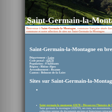
Saint-Germain-la-Mont
Bienvenue à
Saint-Germain-la-Montagne
, commune française située dans
commune et notre sélection de sites sur Saint-Germain-la-Montagne.
Saint-Germain-la-Montagne en bre
Département :
Loire
Code postal :
42670
Population : 0 habitants
Région : Rhône-Alpes
Arrondissement : Roanne
Canton : Belmont-de-la-Loire
Sites sur Saint-Germain-la-Monta
Saint germain la montagne 42670 : Découvrez l'histoire de Sa
Saint germain la montagne (42670), ses rues, ses monuments, 
collection unique de documents anciens et historiques retraçant l