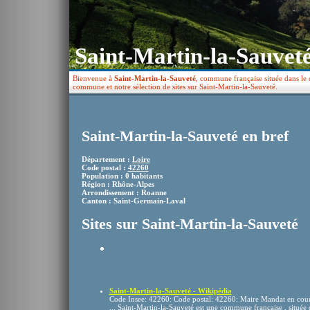
Saint-Martin-la-Sauveté
Bienvenue à
Saint-Martin-la-Sauveté
, commune française située dans le 
commune et notre sélection de sites sur Saint-Martin-la-Sauveté.
Saint-Martin-la-Sauveté en bref
Département :
Loire
Code postal :
42260
Population : 0 habitants
Région : Rhône-Alpes
Arrondissement : Roanne
Canton : Saint-Germain-Laval
Sites sur Saint-Martin-la-Sauveté
Saint-Martin-la-Sauveté - Wikipédia
Code Insee: 42260: Code postal: 42260: Maire Mandat en cour
... Saint-Martin-la-Sauveté est une commune française , située 