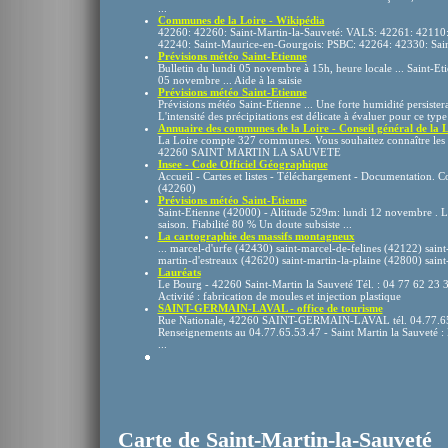
...
Communes de la Loire - Wikipédia
42260: 42260: Saint-Martin-la-Sauveté: VALS: 42261: 42110:
42240: Saint-Maurice-en-Gourgois: PSBC: 42264: 42330: Sa
Prévisions météo Saint-Etienne
Bulletin du lundi 05 novembre à 15h, heure locale ... Saint-Et
05 novembre ... Aide à la saisie
Prévisions météo Saint-Etienne
Prévisions météo Saint-Etienne ... Une forte humidité persistera
L'intensité des précipitations est délicate à évaluer pour ce type 
Annuaire des communes de la Loire - Conseil général de la L
La Loire compte 327 communes. Vous souhaitez connaître les
42260 SAINT MARTIN LA SAUVETE
Insee - Code Officiel Géographique
Accueil - Cartes et listes - Téléchargement - Documentation.
(42260)
Prévisions météo Saint-Etienne
Saint-Etienne (42000) - Altitude 529m: lundi 12 novembre . L'a
saison. Fiabilité 80 % Un doute subsiste ...
La cartographie des massifs montagneux
... marcel-d'urfe (42430) saint-marcel-de-felines (42122) saint
martin-d'estreaux (42620) saint-martin-la-plaine (42800) saint
Lauréats
Le Bourg - 42260 Saint-Martin la Sauveté Tél. : 04 77 62 23 
Activité : fabrication de moules et injection plastique
SAINT-GERMAIN-LAVAL - office de tourisme
Rue Nationale, 42260 SAINT-GERMAIN-LAVAL tél. 04.77.65.52
Renseignements au 04.77.65.53.47 - Saint Martin la Sauveté : 
...
Carte de Saint-Martin-la-Sauveté