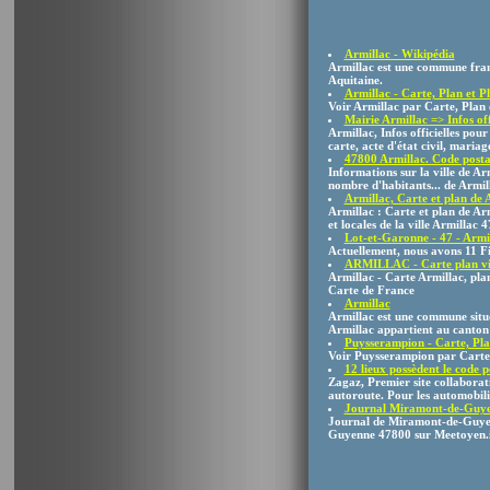
Armillac - Wikipédia
Armillac est une commune franç
Aquitaine.
Armillac - Carte, Plan et P
Voir Armillac par Carte, Plan 
Mairie Armillac => Infos offi
Armillac, Infos officielles pour
carte, acte d'état civil, mariage
47800 Armillac. Code postal 
Informations sur la ville de A
nombre d'habitants... de Armill
Armillac, Carte et plan de A
Armillac : Carte et plan de Arm
et locales de la ville Armillac 
Lot-et-Garonne - 47 - Armi
Actuellement, nous avons 11 F
ARMILLAC - Carte plan vil
Armillac - Carte Armillac, pla
Carte de France
Armillac
Armillac est une commune situé
Armillac appartient au canton
Puysserampion - Carte, Plan
Voir Puysserampion par Carte, 
12 lieux possèdent le code p
Zagaz, Premier site collaborat
autoroute. Pour les automobilis
Journal Miramont-de-Guyenne
Journal de Miramont-de-Guyenn
Guyenne 47800 sur Meetoyen.