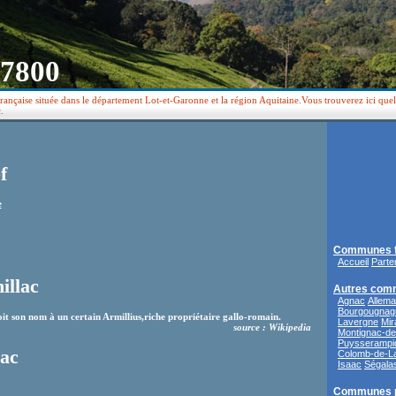
47800
ançaise située dans le département Lot-et-Garonne et la région Aquitaine.Vous trouverez ici que
.
f
e
Communes f
Accueil
Parte
illac
Autres com
Agnac
Allem
Bourgougnag
t son nom à un certain Armillius,riche propriétaire gallo-romain.
Lavergne
Mi
source : Wikipedia
Montignac-d
Puysserampi
lac
Colomb-de-L
Isaac
Ségala
Communes 