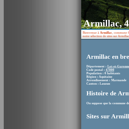
Armillac, 
Bienvenue à
Armillac
, commune fr
notre sélection de sites sur Armillac
Armillac en bre
Département :
Lot-et-Garonn
Code postal :
47800
Population : 0 habitants
Région : Aquitaine
Arrondissement : Marmande
Canton : Lauzun
Histoire de Arm
On suppose que la commune doi
Sites sur Armil