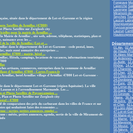
Fongrave
Mon
Laperche
Sai
Lavergne
Sai
Miramont-de
Seyches
Tou
aise, située dans le département de Lot-et-Garonne et la région
Lauzun
Labre
Bourgougnag
hoto Satellite de Armillac (47800)
Puysserampi
et Photo Satellite sur Zorgloob city
Lauzun
Cam
cielles pour la mairie de Armillac ...
Hautesvigne
 la Mairie de Armillac , site web, adresse, téléphone, statistiques, plan et
, naissance avec les ...
de la ville de Armillac (Lot-et ...
Département
rmillac dans le département du Lot-et-Garonne - code postal, insee,
01.Ain.
02.Ai
ac, mais aussi annuaire des entreprises ...
de-Haute-Pro
rmillac 47800 : mairie, hôtel ...
06.Alpes-Mari
illac, Hôtels, campings, locations de vacances, informations touristiques
08.Ardennes.
47800
11.Aude.
12.
llac
Rhône.
14.C
iches artisans, commerces, entreprises dans la commune de Armillac
16.Charente.
lage d'Armillac 47800 - Cartes France.fr
18.Cher.
19.
n Armillac, hotel Armillac village d'Armillac 47800 Lot-et-Garonne -
22.Côtes-d'A
24.Dordogne.
27.Eure.
28.E
e dans le département Lot-et-Garonne (région Aquitaine). La ville
2a.Corse du 
 Lauzun et à l'arrondissement Marmande. Les ...
30.Gard.
31.
 et Photo Satellite de Puysserampion ...
33.Gironde.
Plan et Photo Satellite sur Zorgloob city
Vilaine.
36.In
ostal : 47800
38.Isère.
39.
if de comparaison des prix du carburant dans les villes de France et sur
et-Cher.
42.L
tes qui souhaitent faire des économies ...
44.Loire-Atlan
 : sorties, petites annonces, emploi ...
47.Lot-et-Ga
e : météo, petites annonces, agenda, sortie de la ville de Miramont-de-
49.Maine-et-L
info
51.Marne.
52
53.Mayenne.
55.Meuse.
5
58.Nièvre.
5