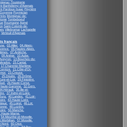
tignac-Toupinerie
nt-Barthélemy-d'Agenais
nt-Pardoux-Isaac
Peyrière
-Guyenne
Puymiclan
rtrès
Montignac-de-
tonie
Tombeboeuf
ue
Roumagne
Agmé
on
Saint-Colomb-de-
bes
Villebramar
Lachapelle
s
Verteuil-d'Agenais
s français
sne.
03.Allier.
04.Alpes-
vence.
05.Hautes-Alpes.
times.
07.Ardèche.
09.Ariège.
10.Aube.
Aveyron.
13.Bouches-du-
alvados.
15.Cantal.
17.Charente-Maritime.
Corrèze.
21.Côte-d'Or.
rmor.
23.Creuse.
25.Doubs.
26.Drôme.
ure-et-Loir.
29.Finistère.
Sud.
2b.Haute-Corse.
Haute-Garonne.
32.Gers.
34.Hérault.
35.Ille-et-
dre.
37.Indre-et-Loire.
Jura.
40.Landes.
41.Loir-
oire.
43.Haute-Loire.
tique.
45.Loiret.
46.Lot.
ronne.
48.Lozère.
oire.
50.Manche.
.Haute-Marne.
54.Meurthe-et-Moselle.
6.Morbihan.
57.Moselle.
9.Nord.
60.Oise.