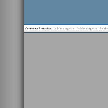
Communes Francaises
-
Le Mas-d'Agenais
-
Le Mas-d'Agenais
-
Le Mas