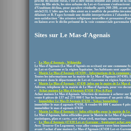
proche du monde rural, c'est-à-dire moins sensible aux aléas de la cla
tiers du IIIe siècle, les sites urbains du Lot-et-Garonne s'enfoncèrent
d'Ussubium déclina, pour paraître résiduelle après 260-280, avant 
siècle[13]. L'idée que les villes aient eu à souffrir de possibles invasi
délaissée et B. Fages formule une double interprétation à l'abandon d
non-satisfaction "des attentes religieuses nouvelles et pressantes d'u
en liaison avec le déclin présumé de la voie commerciale garonnais
Sites sur Le Mas-d'Agenais
Le Mas-d'Agenais - Wikipédia
Le Mas-d'Agenais (Lo Mas d'Agenés en occitan) est une commune fra
de Lot-et-Garonne et la région Aquitaine. Ses habitants sont appelés l
Mairie Le Mas-d'Agenais (47430) - Informations de la commune d
Toutes les informations sur la mairie de Le Mas-d'Agenais (47430)
se trouve dans le département de Lot-et-Garonne en région Aquitain
Mairie Le Mas-d'Agenais / 47430 ,infos sur le maire de Le Mas-d .
Adresse, telephone de la mairie de Le Mas-d'Agenais, pour vos docum
Achat maison Le Mas d Agenais 47430 | Pro-A-Part
Achat maison Le Mas d Agenais. Sélection de maisons à acheter sur
vente 6 pièces de 137 m2 273 000 € Sur les hauteurs d' un petit villa
Immobilier Le Mas D Agenais 47430 - Yakaz Immobilier
immobilier le mas d agenais 47430, À vendre 66 000 € maison 4 piè
immobilier le mas d agenais 47430
Mairie Le Mas d'Agenais => Infos officielles pour la mairie de Le .
Le Mas d'Agenais, Infos officielles pour la Mairie de Le Mas d'Agenais
statistiques, plan et carte, acte d'état civil, mariage, naissance ...
Le Mas-d'Agenais (47430 Lot-et-Garonne - Aquitaine) achat ap
Avec Trouver-Un-Logement, vous aller comparer votre bien immobilie
avant l'achat d'une maison Le Mas-d'Agenais (47430 Lot-et-Garonne 