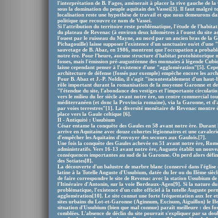
l'interprétation de B. Fages, amènerait à placer la rive gauche de la
sous la domination du peuple aquitain des Vassei[3]. Il faut malgré to
localisation reste une hypothèse de travail et que nous demeurons dan
politique que recouvre ce nom de Vassei.
Si l'attribution du territoire reste problématique, l'étude de l'habitat 
du plateau de Revenac (à environ deux kilomètres à l'ouest du site ac
l'ouest par le ruisseau du Mayne, au nord par un ancien bras de la Ga
Pichagouille) laisse supposer l'existence d'un sanctuaire ou/et d'une 
sauvetage de B. Abaz, en 1986, montrent que l'occupation a probable
notre ère. Pour l'heure, aucune structure d'habitat protohistorique n
fosses, mais l'émission pré-augustéenne des monnaies à légende Cubi
laisse cependant penser à l'existence d'une "agglomération"[5]. Cep
architecture de défense (fossés par exemple) empêche encore les arc
Pour B. Abaz et J.-P. Noldin, il s'agit "incontestablement d'un haut
rôle important durant la romanisation de la moyenne Garonne et de l
"l'étendue du site, l'abondance des vestiges et l'importante circulat
vers le milieu du Ier siècle avant notre ère, un centre commercial to
méditerranéen (et donc la Provincia romaine), via la Garonne, et d'a
par voies terrestres"[1]. La diversité monétaire de Revenac montre 
place vers la Gaule celtique [6].
II - Antiquité : Ussubium
César entame la conquête des Gaules en 58 avant notre ère. Durant l'
arrive en Aquitaine avec douze cohortes légionnaires et une cavaleri
d'empêcher les Aquitains d'envoyer des secours aux Gaulois.[7].
Une fois la conquête des Gaules achevée en 51 avant notre ère, Rome
administratifs. Vers 16-13 avant notre ère, Auguste établit un nouve
conséquences importantes au sud de la Garonne. On perd alors défini
des Sotiates[8].
La découverte d'un balustre de marbre blanc (conservé dans l'église
latine à la Tutelle Auguste d'Ussubium, datée du Ier ou du IIème siècl
de faire correspondre le site de Revenac avec la station Ussubium de 
l'Itinéraire d'Antonin, sur la voie Bordeaux-Agen[9]. Si la nature du
problématique, l'existence d'un culte officiel à la tutelle Auguste per
agglomération[10]. Le site connut une forte fréquentation aux Ier et I
sites urbains du Lot-et-Garonne (Aginnum, Excisum, Aiguillon) le IIe s
situation d'Ussubium (bien que mal connue) paraît meilleure : des fos
comblées. L'absence de déclin du site pourrait s'expliquer par sa doub