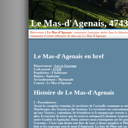
Le Mas-d'Agenais, 474
Bienvenue à
Le Mas-d'Agenais
, commune française située dans le départe
commune et notre sélection de sites sur Le Mas-d'Agenais.
Le Mas-d'Agenais en bref
Département :
Lot-et-Garonne
Code postal :
47430
Population : 0 habitants
Région : Aquitaine
Arrondissement : Marmande
Canton : Le Mas-d'Agenais
Histoire de Le Mas-d'Agenais
I - Protohistoire.
Avant la conquête romaine, le territoire de l'actuelle commune se situ
Nitiobroges, des Vasates et des Sotiates. Ce territoire est courammen
qu'aux Vasates ; cependant, les frontières et le monnayage restent à
plus, il convient de noter que les sources antiques[2] donnent toujo
entre Gaulois et Aquitains. Deux auteurs nous renseignent sur les peu
Garonne : César (qui donne une liste de onze à douze peuples) et Pli
huit et les regroupe sous le nom d'Aquitani). La liste de Pline suit u