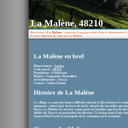
La Malène, 48210
Bienvenue à
La Malène
, commune française située dans le département L
et notre sélection de sites sur La Malène.
La Malène en bref
Département :
Lozère
Code postal :
48210
Population : 0 habitants
Région : Languedoc-Roussillon
Arrondissement : Florac
Canton : Sainte-Enimie
Histoire de La Malène
Le village a connu des heures difficiles durant la Révolution, le roch
stigmates : noirci (par du brou de noix), témoin des incendies qui o
Barry. La Malène est surtout connu pour ses bateliers qui feront déco
défilés du Tarn et en particulier les détroits. Le bourg jouit d'une ré
Aujourd'hui l'activité principale de la commune est le tourisme.