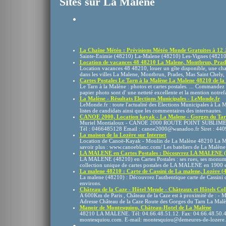
Sites sur La Malène
La Chaîne Météo : Prévisions Météo Monde Gratuites à 12 
Sainte-Enimie (48210) La-Malene (48210) Les-Vignes (48210
Location de vacances 48 48210 La Malene, Montbrun, Prades
Location vacances 48 48210, louer un gîte disponible, une cha
dans les villes La Malene, Montbrun, Prades, Mas Saint Chely, 
Cartes Postales Le Tarn à la Malène La Malene 48210 de la l
Le Tarn à la Malène : photos et cartes postales. ... Commandez
papier photo sont d' une netteté excellente et la mention notref
La Malène - Résultats Elections Municipales - LeMonde.fr
LeMonde.fr : toute l'actualité des Elections Municipales à La 
listes de candidats ainsi que les commentaires des internautes.
CANOE 2000, Location kayak - La Malene - Gorges du Tarn 
Muriel Montialoux - CANOE 2000 ROUTE POINT SUBLIM
Tél : 0466485128 Email : canoe2000@wanadoo.fr Siret : 4
La maison de la Lozère sur Internet
Location de Canoë-Kayak - Moulin de La Malène 48210 La Mal
savoir plus : www.canoeblanc.com/ Les bateliers de La Malène
LA MALENE en Cartes Postales : Découvrez LA MALENE (4
LA MALENE (48210) en Cartes Postales : ses rues, ses monume
collection unique de cartes postales de LA MALENE en 1900 et de
La malene 48210 : Carte de Cassini de La malene, Lozère (48
La malene (48210) : Découvrez l'authentique carte de Cassini d
environs.
Château de la Caze - Hôtel Mende - Châteaux et Hôtels Col
A 600Km de Paris , Château de la Caze est à proximité de : -
Adresse Château de la Caze Route des Gorges du Tarn La Mal
Manoir de Montesquiou, Château-Hotel de La Malène
48210 LA MALENE. Tél: 04.66.48.51.12. Fax: 04.66.48.50.4
montesquiou.com. E-mail: montesquiou@demeures-de-lozere