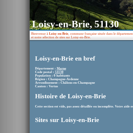
Loisy-en-Brie, 51130
Bienvenue à
Loisy-en-Brie
, commune française située dans le départeme
et notre sélection de sites sur Loisy-en-Brie.
Loisy-en-Brie en bref
Département :
Marne
Code postal :
51130
Population : 0 habitants
Région : Champagne-Ardenne
Arrondissement : Châlons-en-Champagne
Canton : Vertus
Histoire de Loisy-en-Brie
Cette section est vide, pas assez détaillée ou incomplète. Votre aide e
Sites sur Loisy-en-Brie