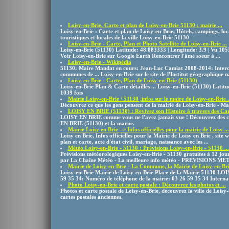
Loisy-en-Brie, Carte et plan de Loisy-en-Brie 51130 : mairie ...
Loisy-en-Brie : Carte et plan de Loisy-en-Brie, Hôtels, campings, lo
touristiques et locales de la ville Loisy-en-Brie 51130
Loisy-en-Brie - Carte, Plan et Photo Satellite de Loisy-en-Brie ...
Loisy-en-Brie (51130) Latitude: 48.883333 | Longitude: 3.9 | Vu 105
Voir Loisy-en-Brie sur Google Earth Rencontrer l'âme soeur à ...
Loisy-en-Brie - Wikipédia
51130: Maire Mandat en cours: Jean-Luc Camiat 2008-2014: Inte
communes de ... Loisy-en-Brie sur le site de l'Institut géographique 
Loisy-en-Brie - Carte, Plan de Loisy-en-Brie (51130)
Loisy-en-Brie Plan & Carte détaillés ... Loisy-en-Brie (51130) Latitu
1039 fois
Mairie Loisy-en-Brie / 51130 ,infos sur le maire de Loisy-en-Brie .
Découvrez ce que les gens pensent de la mairie de Loisy-en-Brie - M
LOISY EN BRIE (51130) : Revivez son Histoire à travers des Cart
LOISY EN BRIE comme vous ne l'avez jamais vue ! Découvrez des ca
EN BRIE (51130) et la marne.
Mairie Loisy en Brie => Infos officielles pour la mairie de Loisy ...
Loisy en Brie, Infos officielles pour la Mairie de Loisy en Brie , site w
plan et carte, acte d'état civil, mariage, naissance avec les ...
Météo Loisy-en-Brie - 51130 : Prévisions Loisy-en-Brie - 51130 ...
Prévisions météorologiques Loisy-en-Brie - 51130 gratuites à 12 jo
par La Chaîne Météo - La meilleure info météo - PREVISIONS MET
Mairie de Loisy-en-Brie - La Commune, la Mairie de Loisy-en-Brie
Loisy-en-Brie Mairie de Loisy-en-Brie Place de la Mairie 51130 L
59 35 34: Numéro de téléphone de la mairie: 03 26 59 35 34 Internati
Photo Loisy-en-Brie et carte postale : Découvrez les photos et ...
Photos et carte postale de Loisy-en-Brie, découvrez la ville de Loisy
cartes postales anciennes.