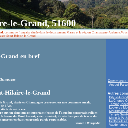
re-le-Grand, 51600
nd
, commune française située dans le département Marne et la région Champagne-Ardenne.Vous tr
 sur Saint-Hilaire-le-Grand.
e-Grand en bref
-Champagne
Communes f
Accueil
Parte
nt-Hilaire-le-Grand
Autres com
Billy-le-Grand
La Cheppe
C
le Grand, située en Champagne crayeuse, est une commune rurale,
Temple
Jonch
 de l'Ain.
Louvercy
Mou
 siècle de notre ère.
Mourmelon-le-
ière eux un témoignage important (restes de l'aqueduc souterrain reliant
Temple
Saint
la ferme du Mont Levrat, voie romaine), il reste bien peu de traces du
Marie-à-Py
S
s guerres en étant en grande partie responsables.
Perthes-lès-
source : Wikipedia
Vaudemange