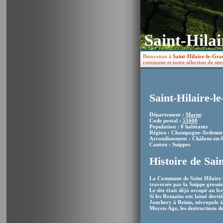
Saint-Hilai
Bienvenue à
Saint-Hilaire-le-Gra
commune et notre sélection de sites
Saint-Hilaire-l
Département :
Marne
Code postal :
51600
Population : 0 habitants
Région : Champagne-Ardenne
Arrondissement : Châlons-en
Canton : Suippes
Histoire de Sai
La Commune de Saint Hilaire 
traversée par la Suippe grossie
Le site était déjà occupé au Ier
Si les Romains ont laissé derr
Jonchery à Reims, nécropole à 
Moyen-Age, les destructions de