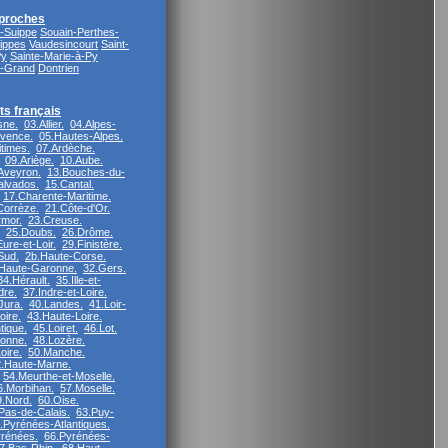
proches
-Suippe
Souain-Perthes-
ippes
Vaudesincourt
Saint-
Py
Sainte-Marie-à-Py
e-Grand
Dontrien
s français
sne.
03.Allier.
04.Alpes-
vence.
05.Hautes-Alpes.
times.
07.Ardèche.
09.Ariège.
10.Aube.
Aveyron.
13.Bouches-du-
alvados.
15.Cantal.
17.Charente-Maritime.
Corrèze.
21.Côte-d'Or.
rmor.
23.Creuse.
25.Doubs.
26.Drôme.
ure-et-Loir.
29.Finistère.
Sud.
2b.Haute-Corse.
Haute-Garonne.
32.Gers.
34.Hérault.
35.Ille-et-
dre.
37.Indre-et-Loire.
Jura.
40.Landes.
41.Loir-
oire.
43.Haute-Loire.
tique.
45.Loiret.
46.Lot.
ronne.
48.Lozère.
oire.
50.Manche.
.Haute-Marne.
54.Meurthe-et-Moselle.
6.Morbihan.
57.Moselle.
9.Nord.
60.Oise.
Pas-de-Calais.
63.Puy-
.Pyrénées-Atlantiques.
rénées.
66.Pyrénées-