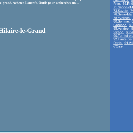
Orientales.
6
e-grand. Acheter-Louer.fr, Outils pour rechercher un ...
Rhin.
69.Rhô
71.Saône-et-L
73.Savoie.
7
76.Seine-Mari
78.Yvelines.
80.Somme.
8
Garonne.
83
85.Vendée.
8
Hilaire-le-Grand
Vienne.
88.V
90.Territoire d
92.Hauts-de-
Denis.
94.Va
d'Oise.