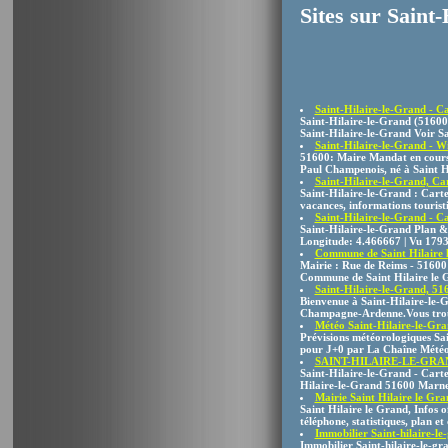
Sites sur Saint
Saint-Hilaire-le-Grand - Car
Saint-Hilaire-le-Grand (51600
Saint-Hilaire-le-Grand Voir Sa
Saint-Hilaire-le-Grand - W
51600: Maire Mandat en cours
Paul Champenois, né à Saint Hi
Saint-Hilaire-le-Grand, Car
Saint-Hilaire-le-Grand : Carte
vacances, informations touristiq
Saint-Hilaire-le-Grand - Ca
Saint-Hilaire-le-Grand Plan & 
Longitude: 4.466667 | Vu 1793
Commune de Saint Hilaire 
Mairie : Rue de Reims - 51600 
Commune de Saint Hilaire le G
Saint-Hilaire-le-Grand, 51
Bienvenue à Saint-Hilaire-le-
Champagne-Ardenne.Vous trouve
Météo Saint-Hilaire-le-Gran
Prévisions météorologiques Sa
pour J+0 par La Chaîne Météo 
SAINT-HILAIRE-LE-GRAND - 
Saint-Hilaire-le-Grand - Carte
Hilaire-le-Grand 51600 Marn
Mairie Saint Hilaire le Grand
Saint Hilaire le Grand, Infos of
téléphone, statistiques, plan et 
Immobilier Saint-hilaire-le-
Immobilier Saint-hilaire-le-gr