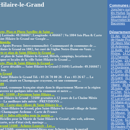
-Hilaire-le-Grand
Communes 
Jonchery-sur
lès-Hurlus
Su
Souplet-sur-
Mourmelon-l
Baconnes
te, Plan et Photo Satellite de Saint ...
Département
) Latitude: 49.166667 | Longitude: 4.466667 | Vu 1804 fois Plan & Carte
01.Ain.
02.Ai
int-Hilaire-le-Grand sur Google ...
de-Haute-Pro
ikipédia
06.Alpes-Mari
: Agnès Person: Intercommunalité: Communauté de communes de ...
08.Ardennes.
laire le Grand en 1802, fut curé de l'église Notre-Dame-en-Vaux ...
11.Aude.
12.
te et plan de Saint-Hilaire-le-Grand ...
Rhône.
14.C
 et plan de Saint-Hilaire-le-Grand, Hôtels, campings, locations de
16.Charente.
ues et locales de la ville Saint-Hilaire-le-Grand ...
18.Cher.
19.
rte, Plan de Saint-Hilaire-le-Grand ...
22.Côtes-d'A
Carte détaillés ... Saint-Hilaire-le-Grand (51600) Latitude: 49.166667 |
24.Dordogne.
 fois
27.Eure.
28.E
le Grand
2a.Corse du 
Saint Hilaire le Grand Tél. : 03 26 70 00 26 - Fax : 03 26 67 ... La
30.Gard.
31.
rand, située en Champagne crayeuse, est une commune ...
33.Gironde.
600
Vilaine.
36.In
Grand, commune française située dans le département Marne et la région
38.Isère.
39.
rez ici quelques infos sur la commune et notre ...
et-Cher.
42.L
d - 51600 : Prévisions Saint-Hilaire ...
44.Loire-Atlan
int-Hilaire-le-Grand - 51600 gratuites à 12 jours de La Chaîne Météo
47.Lot-et-Ga
- La meilleure info météo - PREVISIONS ...
49.Maine-et-L
Carte plan village de Saint-Hilaire-le ...
51.Marne.
52
 Saint-Hilaire-le-Grand, plan Saint-Hilaire-le-Grand village de Saint-
53.Mayenne.
e Champagne-Ardenne - Carte de France
55.Meuse.
5
 => Infos officielles pour la mairie ...
58.Nièvre.
5
ficielles pour la Mairie de Saint Hilaire le Grand , site web, adresse,
61.Orne.
62.
carte, acte d'état civil, mariage ...
de-Dôme.
64
grand 51600 - Acheter-Louer.fr - Les ...
65.Hautes-Py
and 51600: annonces immobilières avec Acheter louer, le portail