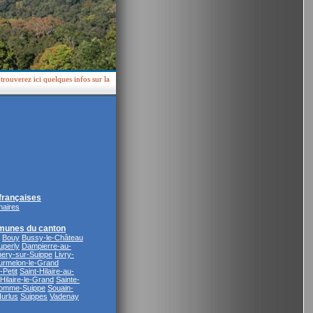
ouverez ici quelques infos sur la
rançaises
naires
munes du canton
Bouy
Bussy-le-Château
uperly
Dampierre-au-
ery-sur-Suippe
Livry-
rmelon-le-Grand
Petit
Saint-Hilaire-au-
-Hilaire-le-Grand
Sainte-
omme-Suippe
Souain-
Hurlus
Suippes
Vadenay