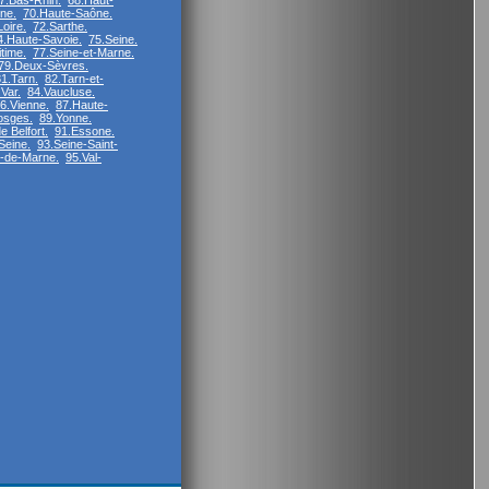
7.Bas-Rhin.
68.Haut-
ne.
70.Haute-Saône.
oire.
72.Sarthe.
4.Haute-Savoie.
75.Seine.
time.
77.Seine-et-Marne.
79.Deux-Sèvres.
1.Tarn.
82.Tarn-et-
.Var.
84.Vaucluse.
6.Vienne.
87.Haute-
osges.
89.Yonne.
e Belfort.
91.Essone.
Seine.
93.Seine-Saint-
l-de-Marne.
95.Val-