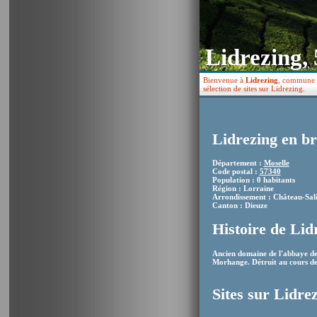
Lidrezing,
Bienvenue à
Lidrezing
, commune f
sélection de sites sur Lidrezing.
Lidrezing en br
Département :
Moselle
Code postal :
57340
Population : 0 habitants
Région : Lorraine
Arrondissement : Château-Sal
Canton : Dieuze
Histoire de Lid
Ancien domaine de l'abbaye de 
Morhange. Détruit au cours de 
Sites sur Lidre