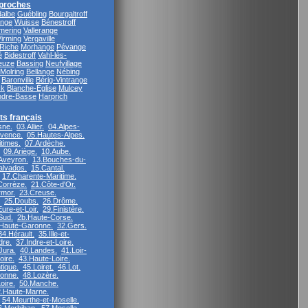
proches
albe
Guébling
Bourgaltroff
nge
Wuisse
Bénestroff
mering
Vallerange
Virming
Vergaville
Riche
Morhange
Pévange
é
Bidestroff
Vahl-lès-
euze
Bassing
Neufvillage
Molring
Bellange
Nébing
Baronville
Bérig-Vintrange
ck
Blanche-Église
Mulcey
ndre-Basse
Harprich
s français
sne.
03.Allier.
04.Alpes-
vence.
05.Hautes-Alpes.
times.
07.Ardèche.
09.Ariège.
10.Aube.
Aveyron.
13.Bouches-du-
alvados.
15.Cantal.
17.Charente-Maritime.
Corrèze.
21.Côte-d'Or.
rmor.
23.Creuse.
25.Doubs.
26.Drôme.
ure-et-Loir.
29.Finistère.
Sud.
2b.Haute-Corse.
Haute-Garonne.
32.Gers.
34.Hérault.
35.Ille-et-
dre.
37.Indre-et-Loire.
Jura.
40.Landes.
41.Loir-
oire.
43.Haute-Loire.
tique.
45.Loiret.
46.Lot.
ronne.
48.Lozère.
oire.
50.Manche.
.Haute-Marne.
54.Meurthe-et-Moselle.