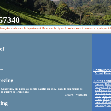
 57340
rançaise située dans le département Moselle et la région Lorraine.Vous trouverez ici quelques in
ef
ins
Communes f
Accueil
Parte
rezing
Autres com
Bassing
Bides
Bourgaltroff
C
Granfthal, qui passa au comte palatin en 1552, dans la seigneurie de
lès-Dieuze
Ge
la guerre de Trente ans.
Guéblange-lè
source : Wikipedia
Bride
Lidrezi
Haute
Mulce
zing
Saint-Médard
Zarbeling
Zo