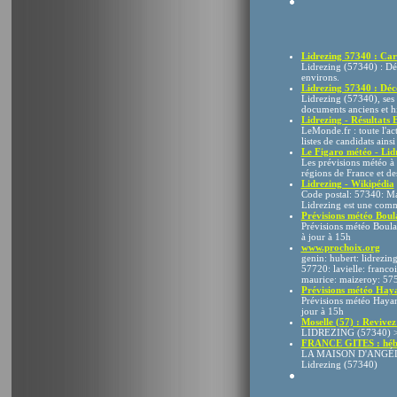
Lidrezing 57340 : Cart
Lidrezing (57340) : Déc
environs.
Lidrezing 57340 : Décou
Lidrezing (57340), ses 
documents anciens et hist
Lidrezing - Résultats 
LeMonde.fr : toute l'ac
listes de candidats ains
Le Figaro météo - Lidr
Les prévisions météo à 
régions de France et de
Lidrezing - Wikipédia
Code postal: 57340: Ma
Lidrezing est une commu
Prévisions météo Boul
Prévisions météo Boulay
à jour à 15h
www.prochoix.org
genin: hubert: lidrezing
57720: lavielle: franco
maurice: maizeroy: 57
Prévisions météo Hay
Prévisions météo Hayan
jour à 15h
Moselle (57) : Revivez
LIDREZING (57340) > V
FRANCE GITES : héber
LA MAISON D'ANGÉLINE 
Lidrezing (57340)