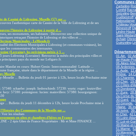
Communes 
Zarbeling
Rod
Conthil
Racra
Sotzeling
Ber
Guébestroff
e de Cassini de Lidrezing, Moselle (57) sur ...
Haboudange
ouvrez l'authentique carte de Cassini de la Ville de Lidrezing et de ses
Château-Vou
Bénestroff
Di
vrez l'histoire de Lidrezing à partir d ...
Lindre-Haute
rues, ses monuments, ses habitants : Découvrez une collection unique de
Saint-Médard
oriques retraçant l'histoire de Lidrezing et des villes et ...
Achain
Obre
Elections Municipales - LeMonde.fr
Guinzeling
Li
tualité des Elections Municipales à Lidrezing (et communes voisines), les
i que les commentaires des internautes.
Département
ezing (Lorraine), les prévisions météo à 5 ...
5 jours Lidrezing (Lorraine). Retrouvez la météo des principales villes et
01.Ain.
02.Ai
s principaux pays du monde sur Lefigaro.fr.
de-Haute-Pro
06.Alpes-Mari
ire Mandat en cours: Hubert Genin: Intercommunalité: Latitude ...
08.Ardennes.
ne française, située dans le département de la Moselle et la région ...
11.Aude.
12.
ay-Moselle
Rhône.
14.C
-Moselle ... Bulletin du jeudi 01 janvier à 12h, heure locale Prochaine mise
16.Charente.
18.Cher.
19.
22.Côtes-d'A
: 57340: schaefer: joseph: liederschiedt: 57230: wurtz: roger: loutzviller:
24.Dordogne.
is: lucy: 57590: poinsignon: lucien: mainvillers: 57380: bourguignon:
27.Eure.
28.E
530
2a.Corse du 
ange
30.Gard.
31.
ge ... Bulletin du jeudi 11 décembre à 12h, heure locale Prochaine mise à
33.Gironde.
Vilaine.
36.In
 l'Histoire des Communes de la Moselle sur ...
38.Isère.
39.
oir les résultats
et-Cher.
42.L
gements en gîtes et chambres d'hôtes en France
44.Loire-Atlan
- 2 épis Gîtes de France Propriétaire : Mr et Mme FINANCE ...
47.Lot-et-Ga
49.Maine-et-L
51.Marne.
52
53.Mayenne.