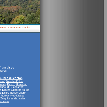
fos sur la commune et notre
rançaises
naires
munes du canton
troff
Blanche-Église
utting
Dieuze
Domnon-
lucourt
Guébestroff
s-Dieuze
Guébling
Val-de-
ng
Lindre-Basse
Lindre-
y
Rorbach-lès-Dieuze
Tarquimpol
Vergaville
mmange