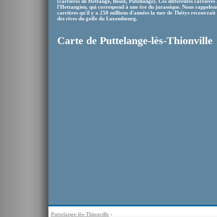
(carrières de Hettange, Boust, Putellange). Ces différentes carrière
l'Hettangien, qui correspond à une ère du jurassique. Nous rappelons 
carrières qu'il y a 250 millions d'années la mer de Thétys recouvrait
des rives du golfe du Luxembourg.
Carte de Puttelange-lès-Thionville
Puttelange-lès-Thionville
-