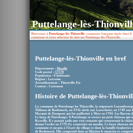
Puttelange-lès-Thionvill
Bienvenue à
Puttelange-lès-Thionville
, commune française située dans le 
commune et notre sélection de sites sur Puttelange-lès-Thionville.
Puttelange-lès-Thionville en bref
Département :
Moselle
Code postal :
57570
Population : 0 habitants
Région : Lorraine
Arrondissement : Thionville-Est
Canton : Cattenom
Histoire de Puttelange-lès-Thionvil
La commune de Puttelange les Thionville, la seigneurie Luxembourge
Thilman de Rodemack, au XVIe siècle aux Larochette, en 1749 aux 
Marquis de Dampont qui fut guillotiné à Metz en 1794. Les Barons d'
Le burg de Puttelange: A Puttelange se trouve un petit château qui 
Ryaville. Il y passait jadis une voie romaine qui contournait le chât
donna l'ordre en 1779 d'y construire un moulin. Ce beau chateau sit
commune et un peu à l'écart du village et dont la famille fondatrice ét
de Rodemack. Elle comprend dans sa filiation le musicien et composi