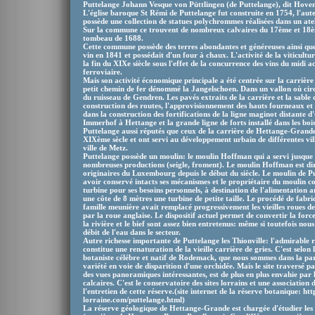
Puttelange Johann Vesque von Püttlingen (de Puttelange), dit Hov
L'église baroque St Rémi de Puttelange fut construite en 1754, l'autel
possède une collection de statues polychrommes réalisées dans un atel
Sur la commune ce trouvent de nombreux calvaires du 17ème et 18ème
tombeau de 1688.
Cette commune possède des terres abondantes et généreuses ainsi que
vin en 1841 et possédait d'un four à chaux. L'activité de la viticultu
la fin du XIXe siècle sous l'effet de la concurrence des vins du midi 
ferroviaire.
Mais son activité économique principale a été centrée sur la carrière 
petit chemin de fer dénommé la Jangelschoen. Dans un vallon où circul
du ruisseau de Gendren. Les pavés extraits de la carrière et la sable 
construction des routes, l'approvisionnement des hauts fourneaux et l
dans la construction des fortifications de la ligne maginot distante d
Immerhof à Hettange et la grande ligne de forts installé dans les boi
Puttelange aussi réputés que ceux de la carrière de Hettange-Grand
XIXème sècle et ont servi au développement urbain de différentes vil
ville de Metz.
Puttelange possède un moulin: le moulin Hoffman qui a servi jusque
nombreuses productions (seigle, froment). Le moulin Hoffman est dir
originaires du Luxembourg depuis le début du siècle. Le moulin de Put
avoir conservé intacts ses mécanismes et le propriétaire du moulin co
turbine pour ses besoins personnels, à destination de l'alimentation a
une côte de 8 mètres une turbine de petite taille. Le procédé de fabri
famille meunière avait remplacé progressivement les vieilles roues d
par la roue anglaise. Le dispositif actuel permet de convertir la forc
la rivière et le bief sont assez bien entretenus: même si toutefois no
débit de l'eau dans le secteur.
Autre richesse importante de Puttelange les Thionville: l'admirable 
constitue une renaturation de la vieille carrière de gries. C'est selon
botaniste célébre et natif de Rodemack, que nous sommes dans la part
variété en voie de disparition d'une orchidée. Mais le site traversé par
des vues panoramiques intéressantes, est de plus en plus envahie par l
calcaires. C'est le conservatoire des sites lorrains et une association
l'entretien de cette réserve.(site internet de la réserve botanique: ht
lorraine.com/puttelange.html)
La réserve géologique de Hettange-Grande est chargée d'étudier les di