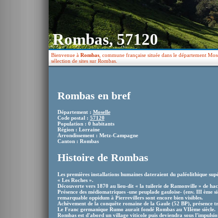
Rombas, 57120
Bienvenue à
Rombas
, commune française située dans le département Mose
sélection de sites sur Rombas.
Rombas en bref
Département :
Moselle
Code postal :
57120
Population : 0 habitants
Région : Lorraine
Arrondissement : Metz-Campagne
Canton : Rombas
Histoire de Rombas
Les premières installations humaines dateraient du paléolithique supé
« Les Roches ».
Découverte vers 1870 au lieu-dit « la tuilerie de Ramonville » de hac
Présence des médiomatriques -une peuplade gauloise- (env. III ème siè
remarquable oppidum à Pierrevillers sont encore bien visibles.
Achèvement de la conquête romaine de la Gaule (52 BP), présence t
Le Franc germanique Rumo aurait fondé Rombas au VIIème siècle.
Rombas est d'abord un village viticole puis deviendra sous l'impulsio