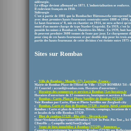
sidérurgie.
Le village devient allemand en 1871. L'industrialisation se renforce.
Il redevient français en 1918.
Sidérurgie
C'est à partir de 1881 que la Rombacher Hüttenwerke entreprend la 
avec deux premiers hauts-fourneaux construits entre 1888 et 1890, p
Le haut-fourneau n° 8, mis en chantier en 1914, ne sera achevé qu'en
muni d'un monte-charge de type Staeler-Gogotski. En 1919, c'est la 
possède les usines à Rombas et Maizières-lès-Metz . En 1939, huit ha
ils peuvent produire 3600 tonnes de fonte par jour. Le chargement de
pour cinq de ces hauts-fourneaux et par double skip pour les trois a
partie des hauts-fourneaux de cette division s'est éteinte entre 1975 
Sites sur Rombas
Ville de Rombas – Moselle (57), Lorraine, France -
Mairie de Rombas Place de l'Hôtel de Ville - 57120 ROMBAS Tél : 0
21 Courriel : accueil@rombas.com. Horaires d'ouverture :
Horaires des commerces et services à Rombas | Les-horaires.fr
Horaires d'ouverture de 17 commerces, boutiques et services à Rom
Rombas - Carte, Plan et Photo Satellite de Rombas (57120)
Voir Rombas par Carte, Plan et Photo Satellite sur Zorgloob city
Rombas, Carte et plan de Rombas 57120 : mairie, hôtel, camping 
Rombas : Carte et plan de Rombas, Hôtels, campings, locations de va
et locales de la ville Rombas 57120
Blog de rombas-57120 - Rbs ciity - Skyrock.com
[font=Verdana][align=center]R0mbàs 57120 Tu Peùx Pàs Test ,, Ici
C0ntr0le ... Compt0n mek[/font][/align]
Vente de bien immobilier à Rombas (57120) - Annonces ...
Consulter gratuitement les annonces Rombas (57120) sur Refleximmo.