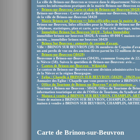
La ville de Brinon-sur-Beuvron se trouve dans le département Nièv
toutes les informations pratiques de la mairie Brinon-sur-Beuvron ou 
Brinon-sur-Beuvron, Carte et plan de Brinon-sur-Beuvron 58420 
Brinon-sur-Beuvron : Carte et plan de Brinon-sur-Beuvron, Hôtels, i
de la ville de Brinon-sur-Beuvron 58420
Mairie Brinon sur Beuvron => Infos officielles pour la mairie de ..
Brinon sur Beuvron, Infos officielles pour la Mairie de Brinon sur Be
téléphone, statistiques, plan et carte, acte d'état civil, mariage, naissa
Immobilier Brinon Sur Beuvron 58420 - Yakaz Immobilier
immobilier brinon sur beuvron 58420, À vendre 49 000 € maison cav
ancien..., immobilier brinon sur beuvron 58420
Brinon Sur Beuvron : annuaire de copains d'avant.
Ville > BRINON SUR BEUVRON (58) 36 membres de Copains d'avant 
un ami perdu de vue ou des anciens élèves parmi les 12 millions de 
Brinon-sur-Beuvron (58420)
Bienvenue à Brinon-sur-Beuvron (58420), commune française de 222
la Nièvre (58). Suivez le quotidien de Brinon-sur-Beuvron: avis ...
Canton de Brinon-sur-Beuvron - Wikipédia
Le canton de Brinon-sur-Beuvron est une division administrative fra
de la Nièvre et la région Bourgogne.
Eglise / Chapelle à BRINON SUR BEUVRON (58420) - 20h59.c
Annuaire des Eglise / Chapelle que vous pouvez trouver à BRIN
Office du Tourisme de Brinon sur Beuvron * et informations ...
Tourisme à Brinon sur Beuvron - 58420. Office du Tourisme de Brin
information touristique et site de l'Office de Tourisme, du Syndicat d'I
Maison à vendre à BRINON SUR BEUVRON, CHAMPLIN, ARTHEL
Vente de maison à BRINON SUR BEUVRON, CHAMPLIN, ARTHEL : 
maison à vendre à BRINON SUR BEUVRON, CHAMPLIN, ARTHEL 58
Carte de Brinon-sur-Beuvron