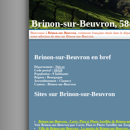
Brinon-sur-Beuvron, 5
Bienvenue à
Brinon-sur-Beuvron
, commune française située dans le dépa
notre sélection de sites sur Brinon-sur-Beuvron.
Brinon-sur-Beuvron en bref
Département :
Nièvre
Code postal :
58420
Population : 0 habitants
Région : Bourgogne
Arrondissement : Clamecy
Canton : Brinon-sur-Beuvron
Sites sur Brinon-sur-Beuvron
Brinon-sur-Beuvron - Carte, Plan et Photo Satellite de Brinon-sur
Voir Brinon-sur-Beuvron par Carte, Plan et Photo Satellite sur Zorg
Ville de Brinon-sur-Beuvron - La mairie de Brinon-sur-Beuvron ..