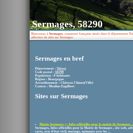
Sermages, 58290
Bienvenue à
Sermages
, commune française située dans le département Ni
sélection de sites sur Sermages.
Sermages en bref
Département :
Nièvre
Code postal :
58290
Population : 0 habitants
Région : Bourgogne
Arrondissement : Château-Chinon(Ville)
Canton : Moulins-Engilbert
Sites sur Sermages
Mairie Sermages => Infos officielles pour la mairie de Sermages ..
Sermages, Infos officielles pour la Mairie de Sermages , site web, adre
carte, acte d'état civil, mariage, naissance avec les ...