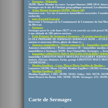
Sermages - Wikipédia
58290: Maire Mandat en cours: Jacques Simonot 2008-2014: Inter
Sermages sur le site de l'Institut géographique national; Localisation
Achat Maison Sermages (58290), Nievre (58)
Immonot.com : 1er site d'annonces immobilières notariales. Consulte
recherche
page d'accueil française
Bienvenue à Sermages,de la Communauté de Communes du Sud Morva
du Morvan
Sermages
Sermages porte le code Insee 58277 et est associée au code postal 58
à une altitude de 280 mètres environ.
Ecole Primaire De Sermages à Sermages - 24 anciens inscrits et 2 .
ECOLE PRIMAIRE DE SERMAGES SERMAGES 58290 ... ECOLE
anciens et nouveaux élèves, photo de classe et ...
Annonces immobilieres > Petites annonces 58 > Immobilier moulins
Annonces immobilieres > Petites annonces 58 > Immobilier moulins e
immobilières à Sermages 58290. Tout l'immobilier Sermages. ... Arro
Immobilier LIMANTON MAUX MOULINS-ENGILBERT SERMA
Immobilier LIMANTON MAUX MOULINS-ENGILBERT SERMAGES 
maison, château, demeure, ferme, grange LIMANTON MAUX 
VANDENESSE ...
Moulins-Engilbert - Carte, Plan et Photo Satellite de Moulins ...
Limanton (58290) Maux (58290) Moulins-Engilbert (58290) Sermag
Moulins-Engilbert, 58290
Moulins-Engilbert: 1 685: 58290: 58182: Onlay: 164: 58370: 5819
Saint-Honoré-les-Bains: 846: 58360: 58246: Sermages: 225: 58290
Carte de Sermages