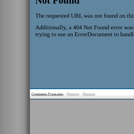
Communes Francaises
-
Thianges
-
Thianges