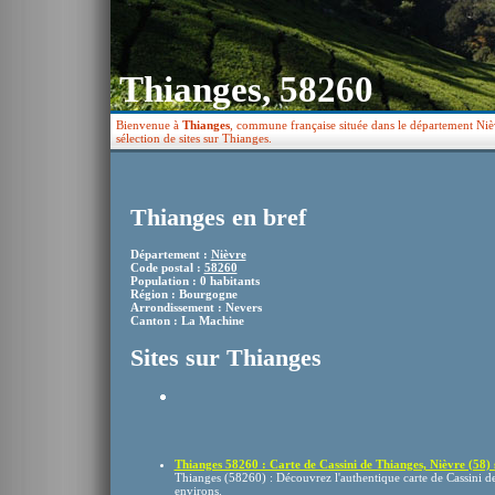
Thianges, 58260
Bienvenue à
Thianges
, commune française située dans le département Niè
sélection de sites sur Thianges.
Thianges en bref
Département :
Nièvre
Code postal :
58260
Population : 0 habitants
Région : Bourgogne
Arrondissement : Nevers
Canton : La Machine
Sites sur Thianges
Thianges 58260 : Carte de Cassini de Thianges, Nièvre (58) s
Thianges (58260) : Découvrez l'authentique carte de Cassini de 
environs.