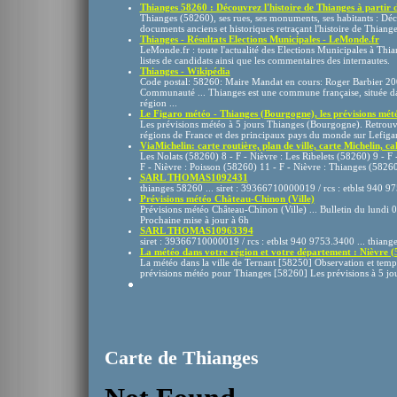
Thianges 58260 : Découvrez l'histoire de Thianges à partir d 
Thianges (58260), ses rues, ses monuments, ses habitants : Dé
documents anciens et historiques retraçant l'histoire de Thianges 
Thianges - Résultats Elections Municipales - LeMonde.fr
LeMonde.fr : toute l'actualité des Elections Municipales à Thi
listes de candidats ainsi que les commentaires des internautes.
Thianges - Wikipédia
Code postal: 58260: Maire Mandat en cours: Roger Barbier 20
Communauté ... Thianges est une commune française, située dan
région ...
Le Figaro météo - Thianges (Bourgogne), les prévisions météo
Les prévisions météo à 5 jours Thianges (Bourgogne). Retrouvez
régions de France et des principaux pays du monde sur Lefigar
ViaMichelin: carte routière, plan de ville, carte Michelin, calc
Les Nolats (58260) 8 - F - Nièvre : Les Ribelets (58260) 9 - F 
F - Nièvre : Poisson (58260) 11 - F - Nièvre : Thianges (5826
SARL THOMAS1092431
thianges 58260 ... siret : 39366710000019 / rcs : etblst 940 
Prévisions météo Château-Chinon (Ville)
Prévisions météo Château-Chinon (Ville) ... Bulletin du lundi 0
Prochaine mise à jour à 6h
SARL THOMAS10963394
siret : 39366710000019 / rcs : etblst 940 9753.3400 ... thian
La météo dans votre région et votre département : Nièvre (
La météo dans la ville de Ternant [58250] Observation et tem
prévisions météo pour Thianges [58260] Les prévisions à 5 jou
Carte de Thianges