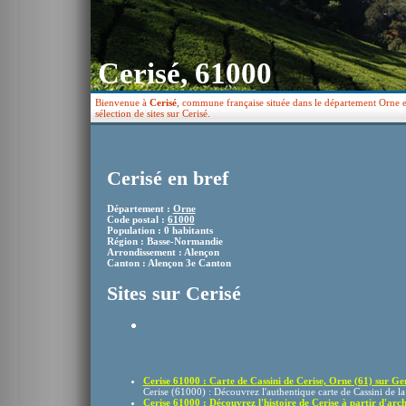
Cerisé, 61000
Bienvenue à
Cerisé
, commune française située dans le département Orne e
sélection de sites sur Cerisé.
Cerisé en bref
Département :
Orne
Code postal :
61000
Population : 0 habitants
Région : Basse-Normandie
Arrondissement : Alençon
Canton : Alençon 3e Canton
Sites sur Cerisé
Cerise 61000 : Carte de Cassini de Cerise, Orne (61) sur Gen
Cerise (61000) : Découvrez l'authentique carte de Cassini de la 
Cerise 61000 : Découvrez l'histoire de Cerise à partir d'archi