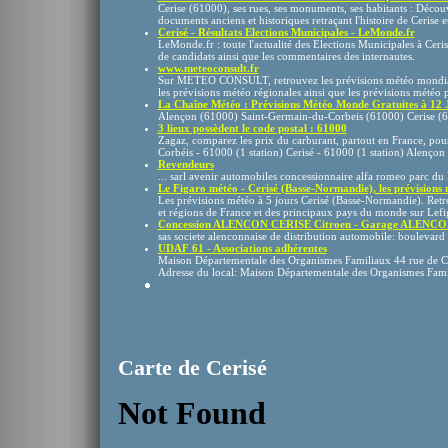
Cerise (61000), ses rues, ses monuments, ses habitants : Décou
documents anciens et historiques retraçant l'histoire de Cerise et 
Cerisé - Résultats Elections Municipales - LeMonde.fr
LeMonde.fr : toute l'actualité des Elections Municipales à Ceris
de candidats ainsi que les commentaires des internautes.
www.meteoconsult.fr
Sur METEO CONSULT, retrouvez les prévisions météo mondiales
les prévisions météo régionales ainsi que les prévisions météo p
La Chaîne Météo : Prévisions Météo Monde Gratuites à 12 
Alençon (61000) Saint-Germain-du-Corbeis (61000) Cerise (
3 lieux possèdent le code postal : 61000
Zagaz, comparez les prix du carburant, partout en France, pour
Corbéis - 61000 (1 station) Cerisé - 61000 (1 station) Alençon 
Revendeurs
... sarl avenir automobiles concessionnaire alfa romeo parc d
Le Figaro météo - Cerisé (Basse-Normandie), les prévisions m
Les prévisions météo à 5 jours Cerisé (Basse-Normandie). Retro
et régions de France et des principaux pays du monde sur Lefig
Concession ALENCON CERISE Citroen - Garage ALENCON 
sas societe alenconnaise de distribution automobile: boulevard
UDAF 61 - Associations adhérentes
Maison Départementale des Organismes Familiaux 44 rue de 
Adresse du local: Maison Départementale des Organismes Famil
Carte de Cerisé