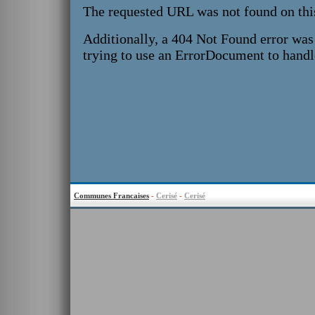
Communes Francaises
-
Cerisé
-
Cerisé