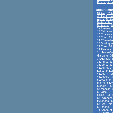
Bruche
Gress
Départemen
01.Ain.
02.A
de-Haute-Pr
Alpes.
06.Al
07.Ardèche.
09.Ariège.
1
12.Aveyron.
14.Calvados
16.Charente.
18.Cher.
19.
22.Côtes-d'A
24.Dordogne
27.Eure.
28.
29.Finistère.
2b.Haute-Co
Garonne.
32
34.Hérault.
36.Indre.
37.
38.Isère.
39
41.Loir-et-Ch
Loire.
44.Loi
46.Lot.
47.L
48.Lozère.
4
50.Manche.
Marne.
53.M
Moselle.
55.
57.Moselle.
60.Oise.
61
Calais.
63.P
64.Pyrénées-
Pyrénées.
6
67.Bas-Rhin.
69.Rhône.
7
71.Saône-et-