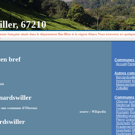
ller, 67210
une française située dans le département Bas-Rhin et la région Alsace.Vous trouverez ici quelqu
.
en bref
Communes 
Accueil
Part
Autres com
Bernardswill
Innenheim
K
ein
Meistratzhei
Zellwiller
nardswiller
Communes 
Obernai
Goxw
Niedernai
Bi
té une commune d'Obernai.
Heiligenstein
source : Wikipedia
Rosheim
Ros
Mittelberghe
Pierre
Gries
rdswiller
Stotzheim
Ei
Krautergers
Innenheim
M
Dorlisheim
E