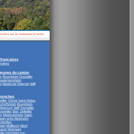
es infos sur la commune et notre
françaises
enaires
munes du canton
er
Bourgheim
Goxwiller
rautergersheim
m
Niedernai
Obernai
Valff
proches
iller
Ottrott
Saint-Nabor
schoffsheim
Bourgheim
Boersch
Valff
Gertwiller
enwiller
Barr
Zellwiller
im
Meistratzheim
Saint-
heim-près-Molsheim
chhoffen
heim
Mollkirch
Altorf
utzig
Molsheim
pfig
Dinsheim-sur-