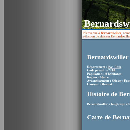
Bernardswi
Bienvenue à
Bernardswiller
, comm
sélection de sites sur Bernardswiller
Bernardswiller 
Département :
Bas-Rhin
Code postal :
67210
Population : 0 habitants
Région : Alsace
Arrondissement : Sélestat-Erst
Canton : Obernai
Histoire de Ber
Bernardswiller a longtemps é
Carte de Berna