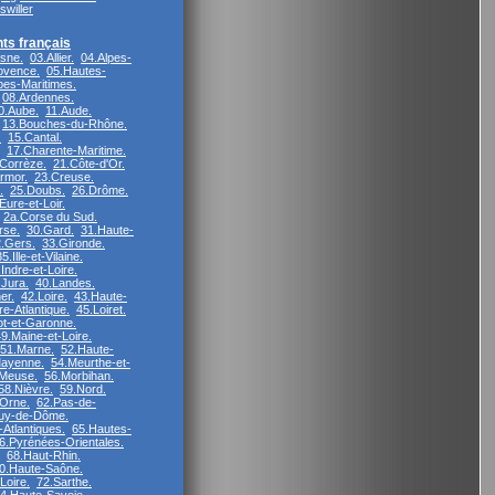
willer
ts français
isne.
03.Allier.
04.Alpes-
ovence.
05.Hautes-
pes-Maritimes.
08.Ardennes.
0.Aube.
11.Aude.
13.Bouches-du-Rhône.
.
15.Cantal.
17.Charente-Maritime.
Corrèze.
21.Côte-d'Or.
rmor.
23.Creuse.
.
25.Doubs.
26.Drôme.
Eure-et-Loir.
2a.Corse du Sud.
rse.
30.Gard.
31.Haute-
.Gers.
33.Gironde.
35.Ille-et-Vilaine.
Indre-et-Loire.
.Jura.
40.Landes.
er.
42.Loire.
43.Haute-
re-Atlantique.
45.Loiret.
ot-et-Garonne.
9.Maine-et-Loire.
51.Marne.
52.Haute-
ayenne.
54.Meurthe-et-
Meuse.
56.Morbihan.
58.Nièvre.
59.Nord.
.Orne.
62.Pas-de-
uy-de-Dôme.
Atlantiques.
65.Hautes-
6.Pyrénées-Orientales.
68.Haut-Rhin.
0.Haute-Saône.
Loire.
72.Sarthe.