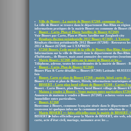
Ville de Bissert - La mairie de Bissert 67260, commune du ...
La ville de Bissert se trouve dans le département Bas-Rhin en région 
informations pratiques de la mairie Bissert ou commune de Bissert (
Bissert - Carte, Plan et Photo Satellite de Bissert (67260)
Voir Bissert par Carte, Plan et Photo Satellite sur Zorgloob city
Résultats élection présidentielle 2012 Bissert (67260) - L'Express
Résultats élection présidentielle 2012 Bissert (67260) - Retrouvez les r
2012 à Bissert (67260) sur L'EXPRESS
67260 Bissert. Code postal de la ville de Bissert (Bas-Rhin, Alsace
Informations sur la ville de Bissert dans le département du Bas-Rhin 
d'habitants... de Bissert, mais aussi annuaire des entreprises (tourisme
Mairie Bissert / 67260 ,infos sur le maire de Bissert et les ...
Téléphone, adresse, toutes les coordonnées de la mairie de Bissert - 
Bissert - Carte, Plan de Bissert (67260)
Bissert Plan & Carte détaillés ... Bissert (67260) Latitude: 48.9333
fois
Bissert, Carte et plan de Bissert 67260 : mairie, hôtel, carte de ...
Bissert : Carte et plan de Bissert, Hôtels, informations touristiques et
BISSERT - Carte plan hotel village de Bissert 67260 - Cartes Fra
Bissert - Carte Bissert, plan Bissert, hotel Bissert village de Bisser
Maison à vendre à Bissert - Vente maison entre particuliers 6726
Annonces de maisons à vendre à Bissert (67260) : achetez votre mai
Immobilier entre particuliers.
Bissert, 67260
Bienvenue à Bissert, commune française située dans le département B
trouverez ici quelques infos sur la commune et notre sélection de ...
Mairie BISSERT => Infos officielles pour la mairie de BISSERT /
BISSERT ▶ Infos officielles pour la Mairie de BISSERT, site web, adres
carte, acte d'état civil, mariage, naissance avec les ...