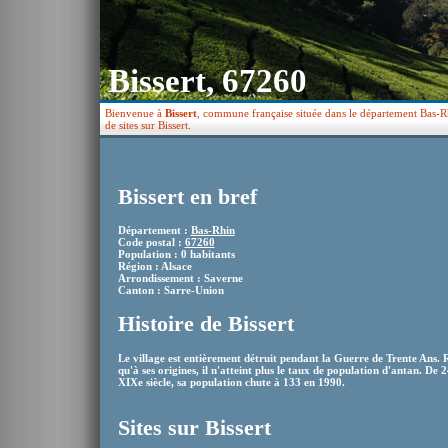
Bissert, 67260
Bienvenue à
Bissert
, commune française située dans le département Bas-Rh
de sites sur Bissert.
Bissert en bref
Département :
Bas-Rhin
Code postal :
67260
Population : 0 habitants
Région : Alsace
Arrondissement : Saverne
Canton : Sarre-Union
Histoire de Bissert
Le village est entièrement détruit pendant la Guerre de Trente Ans. R
qu'à ses origines, il n'atteint plus le taux de population d'antan. De 
XIXe siècle, sa population chute à 133 en 1990.
Sites sur Bissert