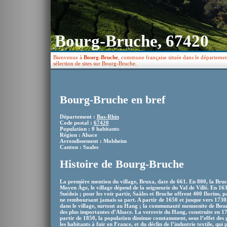
Bourg-Bruche, 67420
Bienvenue à
Bourg-Bruche
, commune française située dans le départemen
sélection de sites sur Bourg-Bruche.
Bourg-Bruche en bref
Département :
Bas-Rhin
Code postal :
67420
Population : 0 habitants
Région : Alsace
Arrondissement : Molsheim
Canton : Saales
Histoire de Bourg-Bruche
La première mention du village, Bruxa, date de 661. En 800, la Bruch
Moyen Âge, le village dépend de la seigneurie du Val de Villé. En 1633
Suédois ; pour les voir partir, Saâles et Bruche offrent 400 florins, p
ne remboursant jamais sa part. A partir de 1650 et jusque vers 1730, 
dans le village, surtout au Hang ; la communauté mennonite de Bou
des plus importantes d’Alsace. La verrerie du Hang, construite en 17
partir de 1850, la population diminue constamment, sous l’effet des g
les habitants à fuir en France, et du déclin de l’industrie textile, q