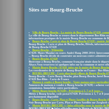
Sites sur Bourg-Bruche
Ville de Bourg-Bruche - La mairie de Bourg Bruche 67420, commu
La ville de Bourg-Bruche se trouve dans le département Bas-Rhin en 
informations pratiques de la mairie Bourg-Bruche ou commune de Bo
Bourg-Bruche, Carte et plan de Bourg-Bruche 67420 : mairie, hôte
Bourg-Bruche : Carte et plan de Bourg-Bruche, Hôtels, informations to
de Bourg-Bruche 67420
Bourg-Bruche - Wikipédia
67420: Maire Mandat en cours: André Hung 2008-2014: Intercommu
... Bourg-Bruche décide de construire un nouveau centre administratif
Bourg-Bruche, 67420
Bienvenue à Bourg-Bruche, commune française située dans le départ
Alsace.Vous trouverez ici quelques infos sur la commune et notre sélec
Mairie Bourg-Bruche / 67420 ,infos sur le maire de Bourg-Bruche 
Les coordonnées de la mairie de Bourg-Bruche en France - Bas-Rhin
BOURG-BRUCHE - Carte plan hotel village de Bourg-Bruche 674
Bourg-Bruche - Carte Bourg-Bruche, plan Bourg-Bruche, hotel Bou
67420 Bas-Rhin - Carte de France
Maison à vendre à Bourg bruche - Vente maison entre particuliers 
Annonces de maisons à vendre à Bourg bruche (67420) : achetez vot
commission. Immobilier entre particuliers.
Météo Bourg bruche (67420) - Prévisions à 5, 7 et 8 jours ...
Météo à Bourg bruche, code postal 67420. Prévisions à 5, 7 et 8 jour
prochainement disponible
Bourg-Bruche - Carte, Plan et Photo Satellite de Bourg-Bruche 
Voir Bourg-Bruche par Carte, Plan et Photo Satellite sur Zorgloob c
Mairie BOURG BRUCHE => Infos officielles pour la mairie de 
BOURG BRUCHE ▶ Infos officielles pour la Mairie de BOURG BRUCH