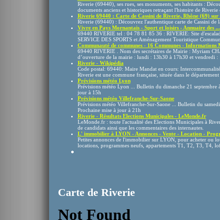
Riverie (69440), ses rues, ses monuments, ses habitants : Déco
documents anciens et historiques retraçant l'histoire de Riverie et
Riverie 69440 : Carte de Cassini de Riverie, Rhône (69) sur .
Riverie (69440) : Découvrez l'authentique carte de Cassini de la
Vivre en Pays Mornantais - Sport et loisirs - Annuaire des ...
69440 RIVERIE tel : 04 78 81 85 36 : RIVERIE: Site d'escalad
SERVICE DES SPORTS et Aménagement Touristique Commu
Communauté de communes - 16 Communes - Informations Ma
69440 RIVERIE . Nom des secrétaires de Mairie : Myriam C
d’ouverture de la mairie : lundi : 13h30 à 17h30 et vendredi :
Riverie - Wikipédia
Code postal: 69440: Maire Mandat en cours: Intercommunalité: 
Riverie est une commune française, située dans le département
Prévisions météo Lyon
Prévisions météo Lyon ... Bulletin du dimanche 21 septembre à
jour à 15h
Prévisions météo Villefranche-Sur-Saone
Prévisions météo Villefranche-Sur-Saone ... Bulletin du samed
Prochaine mise à jour à 21h
Riverie - Résultats Elections Municipales - LeMonde.fr
LeMonde.fr : toute l'actualité des Elections Municipales à River
de candidats ainsi que les commentaires des internautes.
L' immobilier à LYON - Annonces - Vente - Location - Progr
Petites annonces de l'immobilier sur LYON, pour acheter ou lo
locations, programmes neufs, appartements T1, T2, T3, T4, loft,
Carte de Riverie