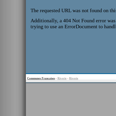
Communes Francaises
-
Riverie
-
Riverie