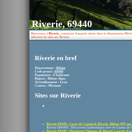
Riverie, 69440
Bienvenue à
Riverie
, commune française située dans le département Rhône
sélection de sites sur Riverie.
Riverie en bref
Département :
Rhône
Code postal :
69440
Population : 0 habitants
Région : Rhône-Alpes
Arrondissement : Lyon
Canton : Mornant
Sites sur Riverie
Riverie 69440 : Carte de Cassini de Riverie, Rhône (69) sur .
Riverie (69440) : Découvrez l'authentique carte de Cassini de la
Riverie 69440 : Découvrez l'histoire de Riverie à partir d'arc